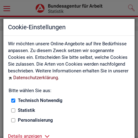
Cookie-Einstellungen
Ge­mein­de­da­ten der so­zi­al­ver­si­che­
Wir möchten unsere Online-Angebote auf Ihre Bedürfnisse
rungs­pflich­tig Be­schäf­tig­ten nach
anpassen. Zu diesem Zweck setzen wir sogenannte
Cookies ein. Entscheiden Sie bitte selbst, welche Cookies
Wohn- und Ar­beits­ort - Deutsch­
Sie zulassen. Die Arten von Cookies werden nachfolgend
land, Län­der, Krei­se und Ge­mein­den
beschrieben. Weitere Informationen erhalten Sie in unserer
Datenschutzerklärung
.
(Jah­res­zah­len)
Bitte wählen Sie aus:
Die Ta­bel­len er­schei­nen jähr­lich und ent­hal­ten In­for­ma­tio­nen
über Be­stand, Ar­beits­ort, Wohn­ort, Ge­schlecht, Äl­te­re, Aus­
Technisch Notwendig
län­der, Jün­ge­re, So­zi­al­ver­si­che­rungs­pflich­ti­ge Be­schäf­ti­gung,
Statistik
Be­trie­be / Be­triebs­grö­ße, Pend­ler und wei­te­re Merk­ma­le.
Personalisierung
WEI­TER
Details anzeigen