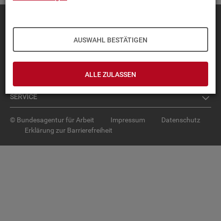
Diese Seite
empfehlen
TOP-PRO­DUK­TE
AUSWAHL BESTÄTIGEN
IN­TER­AK­TI­VE STA­TIS­TI­KEN
ALLE ZULASSEN
GRUND­LA­GEN
SER­VICE
© Bundesagentur für Arbeit
Impressum
Datenschutz
Erklärung zur Barrierefreiheit