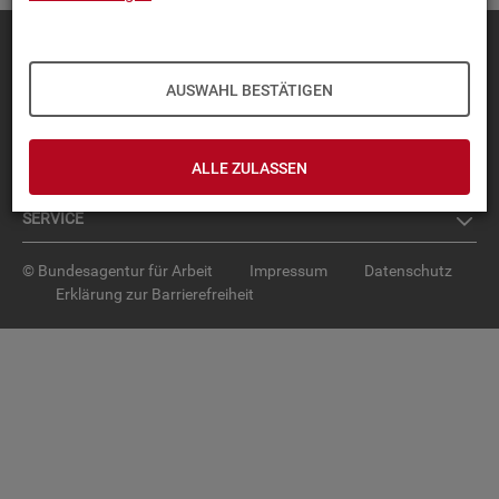
Diese Seite
empfehlen
TOP-PRO­DUK­TE
AUSWAHL BESTÄTIGEN
IN­TER­AK­TI­VE STA­TIS­TI­KEN
ALLE ZULASSEN
GRUND­LA­GEN
SER­VICE
© Bundesagentur für Arbeit
Impressum
Datenschutz
Erklärung zur Barrierefreiheit