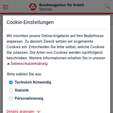
Cookie-Einstellungen
Ge­mein­de­da­ten der so­zi­al­ver­si­che­
Wir möchten unsere Online-Angebote auf Ihre Bedürfnisse
rungs­pflich­tig Be­schäf­tig­ten nach
anpassen. Zu diesem Zweck setzen wir sogenannte
Cookies ein. Entscheiden Sie bitte selbst, welche Cookies
Wohn- und Ar­beits­ort - Deutsch­
Sie zulassen. Die Arten von Cookies werden nachfolgend
land, Län­der, Krei­se und Ge­mein­den
beschrieben. Weitere Informationen erhalten Sie in unserer
Datenschutzerklärung
.
(Jah­res­zah­len)
Bitte wählen Sie aus:
Die Ta­bel­len er­schei­nen jähr­lich und ent­hal­ten In­for­ma­tio­nen
über Be­stand, Ar­beits­ort, Wohn­ort, Ge­schlecht, Äl­te­re, Aus­
Technisch Notwendig
län­der, Jün­ge­re, So­zi­al­ver­si­che­rungs­pflich­ti­ge Be­schäf­ti­gung,
Statistik
Be­trie­be / Be­triebs­grö­ße, Pend­ler und wei­te­re Merk­ma­le.
Personalisierung
WEI­TER
Details anzeigen