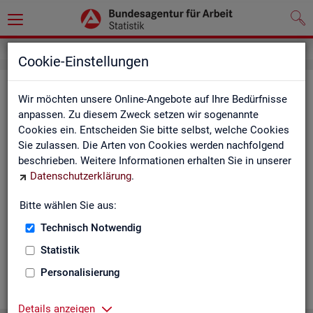
Cookie-Einstellungen
Ge­mein­de­da­ten der so­zi­al­ver­si­che­
Wir möchten unsere Online-Angebote auf Ihre Bedürfnisse
rungs­pflich­tig Be­schäf­tig­ten nach
anpassen. Zu diesem Zweck setzen wir sogenannte
Cookies ein. Entscheiden Sie bitte selbst, welche Cookies
Wohn- und Ar­beits­ort - Deutsch­
Sie zulassen. Die Arten von Cookies werden nachfolgend
land, Län­der, Krei­se und Ge­mein­den
beschrieben. Weitere Informationen erhalten Sie in unserer
Datenschutzerklärung
.
(Jah­res­zah­len)
Bitte wählen Sie aus:
Die Ta­bel­len er­schei­nen jähr­lich und ent­hal­ten In­for­ma­tio­nen
über Be­stand, Ar­beits­ort, Wohn­ort, Ge­schlecht, Äl­te­re, Aus­
Technisch Notwendig
län­der, Jün­ge­re, So­zi­al­ver­si­che­rungs­pflich­ti­ge Be­schäf­ti­gung,
Statistik
Be­trie­be / Be­triebs­grö­ße, Pend­ler und wei­te­re Merk­ma­le.
Personalisierung
WEI­TER
Details anzeigen