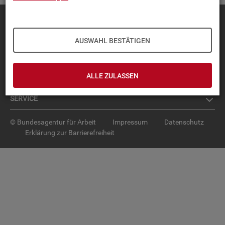
Diese Seite
empfehlen
TOP-PRO­DUK­TE
AUSWAHL BESTÄTIGEN
IN­TER­AK­TI­VE STA­TIS­TI­KEN
ALLE ZULASSEN
GRUND­LA­GEN
SER­VICE
© Bundesagentur für Arbeit
Impressum
Datenschutz
Erklärung zur Barrierefreiheit