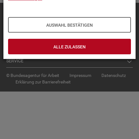
Diese Seite
empfehlen
TOP-PRO­DUK­TE
AUSWAHL BESTÄTIGEN
IN­TER­AK­TI­VE STA­TIS­TI­KEN
ALLE ZULASSEN
GRUND­LA­GEN
SER­VICE
© Bundesagentur für Arbeit
Impressum
Datenschutz
Erklärung zur Barrierefreiheit