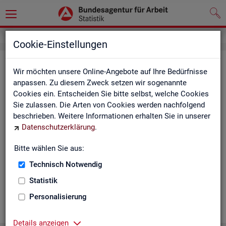
Cookie-Einstellungen
Ge­mein­de­da­ten der so­zi­al­ver­si­che­
Wir möchten unsere Online-Angebote auf Ihre Bedürfnisse
rungs­pflich­tig Be­schäf­tig­ten nach
anpassen. Zu diesem Zweck setzen wir sogenannte
Cookies ein. Entscheiden Sie bitte selbst, welche Cookies
Wohn- und Ar­beits­ort - Deutsch­
Sie zulassen. Die Arten von Cookies werden nachfolgend
land, Län­der, Krei­se und Ge­mein­den
beschrieben. Weitere Informationen erhalten Sie in unserer
Datenschutzerklärung
.
(Jah­res­zah­len)
Bitte wählen Sie aus:
Die Ta­bel­len er­schei­nen jähr­lich und ent­hal­ten In­for­ma­tio­nen
über Be­stand, Ar­beits­ort, Wohn­ort, Ge­schlecht, Äl­te­re, Aus­
Technisch Notwendig
län­der, Jün­ge­re, So­zi­al­ver­si­che­rungs­pflich­ti­ge Be­schäf­ti­gung,
Statistik
Be­trie­be / Be­triebs­grö­ße, Pend­ler und wei­te­re Merk­ma­le.
Personalisierung
WEI­TER
Details anzeigen