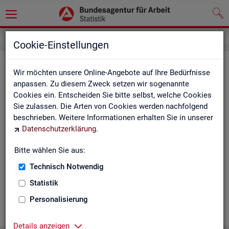
Cookie-Einstellungen
Ge­mein­de­da­ten der so­zi­al­ver­si­che­
Wir möchten unsere Online-Angebote auf Ihre Bedürfnisse
rungs­pflich­tig Be­schäf­tig­ten nach
anpassen. Zu diesem Zweck setzen wir sogenannte
Cookies ein. Entscheiden Sie bitte selbst, welche Cookies
Wohn- und Ar­beits­ort - Deutsch­
Sie zulassen. Die Arten von Cookies werden nachfolgend
land, Län­der, Krei­se und Ge­mein­den
beschrieben. Weitere Informationen erhalten Sie in unserer
Datenschutzerklärung
.
(Jah­res­zah­len)
Bitte wählen Sie aus:
Die Ta­bel­len er­schei­nen jähr­lich und ent­hal­ten In­for­ma­tio­nen
über Be­stand, Ar­beits­ort, Wohn­ort, Ge­schlecht, Äl­te­re, Aus­
Technisch Notwendig
län­der, Jün­ge­re, So­zi­al­ver­si­che­rungs­pflich­ti­ge Be­schäf­ti­gung,
Statistik
Be­trie­be / Be­triebs­grö­ße, Pend­ler und wei­te­re Merk­ma­le.
Personalisierung
WEI­TER
Details anzeigen