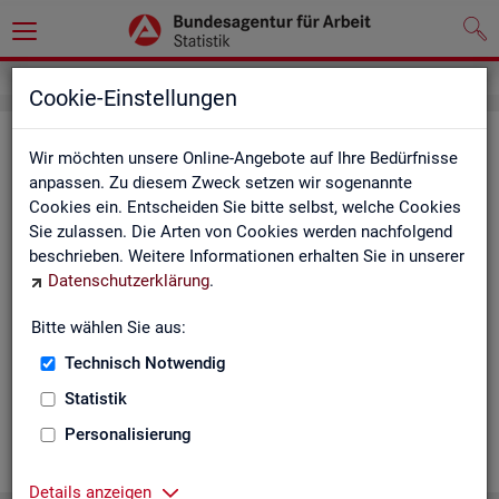
Cookie-Einstellungen
Ge­mein­de­da­ten der so­zi­al­ver­si­che­
Wir möchten unsere Online-Angebote auf Ihre Bedürfnisse
rungs­pflich­tig Be­schäf­tig­ten nach
anpassen. Zu diesem Zweck setzen wir sogenannte
Cookies ein. Entscheiden Sie bitte selbst, welche Cookies
Wohn- und Ar­beits­ort - Deutsch­
Sie zulassen. Die Arten von Cookies werden nachfolgend
land, Län­der, Krei­se und Ge­mein­den
beschrieben. Weitere Informationen erhalten Sie in unserer
Datenschutzerklärung
.
(Jah­res­zah­len)
Bitte wählen Sie aus:
Die Ta­bel­len er­schei­nen jähr­lich und ent­hal­ten In­for­ma­tio­nen
über Be­stand, Ar­beits­ort, Wohn­ort, Ge­schlecht, Äl­te­re, Aus­
Technisch Notwendig
län­der, Jün­ge­re, So­zi­al­ver­si­che­rungs­pflich­ti­ge Be­schäf­ti­gung,
Statistik
Be­trie­be / Be­triebs­grö­ße, Pend­ler und wei­te­re Merk­ma­le.
Personalisierung
WEI­TER
Details anzeigen