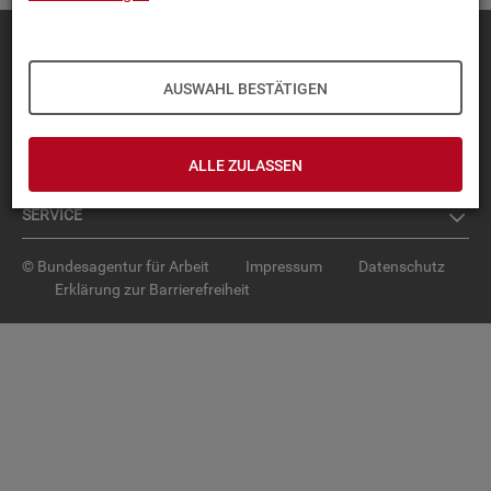
Diese Seite
empfehlen
TOP-PRO­DUK­TE
AUSWAHL BESTÄTIGEN
IN­TER­AK­TI­VE STA­TIS­TI­KEN
ALLE ZULASSEN
GRUND­LA­GEN
SER­VICE
© Bundesagentur für Arbeit
Impressum
Datenschutz
Erklärung zur Barrierefreiheit