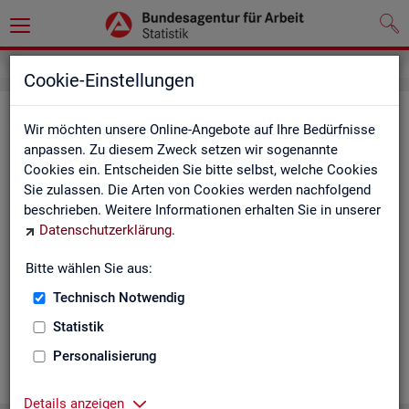
Cookie-Einstellungen
Ge­mein­de­da­ten der so­zi­al­ver­si­che­
Wir möchten unsere Online-Angebote auf Ihre Bedürfnisse
rungs­pflich­tig Be­schäf­tig­ten nach
anpassen. Zu diesem Zweck setzen wir sogenannte
Cookies ein. Entscheiden Sie bitte selbst, welche Cookies
Wohn- und Ar­beits­ort - Deutsch­
Sie zulassen. Die Arten von Cookies werden nachfolgend
land, Län­der, Krei­se und Ge­mein­den
beschrieben. Weitere Informationen erhalten Sie in unserer
Datenschutzerklärung
.
(Jah­res­zah­len)
Bitte wählen Sie aus:
Die Ta­bel­len er­schei­nen jähr­lich und ent­hal­ten In­for­ma­tio­nen
über Be­stand, Ar­beits­ort, Wohn­ort, Ge­schlecht, Äl­te­re, Aus­
Technisch Notwendig
län­der, Jün­ge­re, So­zi­al­ver­si­che­rungs­pflich­ti­ge Be­schäf­ti­gung,
Statistik
Be­trie­be / Be­triebs­grö­ße, Pend­ler und wei­te­re Merk­ma­le.
Personalisierung
WEI­TER
Details anzeigen