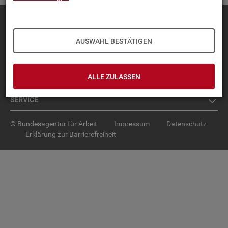
Diese Seite
empfehlen
TOP-PRO­DUK­TE
AUSWAHL BESTÄTIGEN
IN­TER­AK­TI­VE STA­TIS­TI­KEN
ALLE ZULASSEN
GRUND­LA­GEN
SER­VICE
© Bundesagentur für Arbeit
Impressum
Datenschutz
Erklärung zur Barrierefreiheit