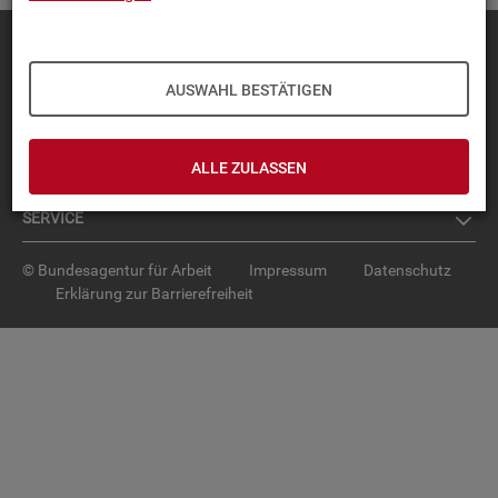
Diese Seite
empfehlen
TOP-PRO­DUK­TE
AUSWAHL BESTÄTIGEN
IN­TER­AK­TI­VE STA­TIS­TI­KEN
ALLE ZULASSEN
GRUND­LA­GEN
SER­VICE
© Bundesagentur für Arbeit
Impressum
Datenschutz
Erklärung zur Barrierefreiheit