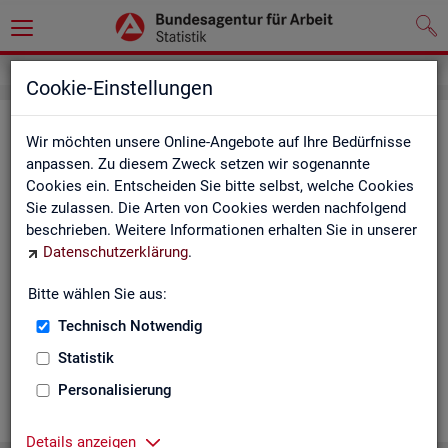
Cookie-Einstellungen
Ge­mein­de­da­ten der so­zi­al­ver­si­che­
Wir möchten unsere Online-Angebote auf Ihre Bedürfnisse
rungs­pflich­tig Be­schäf­tig­ten nach
anpassen. Zu diesem Zweck setzen wir sogenannte
Cookies ein. Entscheiden Sie bitte selbst, welche Cookies
Wohn- und Ar­beits­ort - Deutsch­
Sie zulassen. Die Arten von Cookies werden nachfolgend
land, Län­der, Krei­se und Ge­mein­den
beschrieben. Weitere Informationen erhalten Sie in unserer
Datenschutzerklärung
.
(Jah­res­zah­len)
Bitte wählen Sie aus:
Die Ta­bel­len er­schei­nen jähr­lich und ent­hal­ten In­for­ma­tio­nen
über Be­stand, Ar­beits­ort, Wohn­ort, Ge­schlecht, Äl­te­re, Aus­
Technisch Notwendig
län­der, Jün­ge­re, So­zi­al­ver­si­che­rungs­pflich­ti­ge Be­schäf­ti­gung,
Statistik
Be­trie­be / Be­triebs­grö­ße, Pend­ler und wei­te­re Merk­ma­le.
Personalisierung
WEI­TER
Details anzeigen