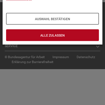
Diese Seite
empfehlen
TOP-PRO­DUK­TE
AUSWAHL BESTÄTIGEN
IN­TER­AK­TI­VE STA­TIS­TI­KEN
ALLE ZULASSEN
GRUND­LA­GEN
SER­VICE
© Bundesagentur für Arbeit
Impressum
Datenschutz
Erklärung zur Barrierefreiheit