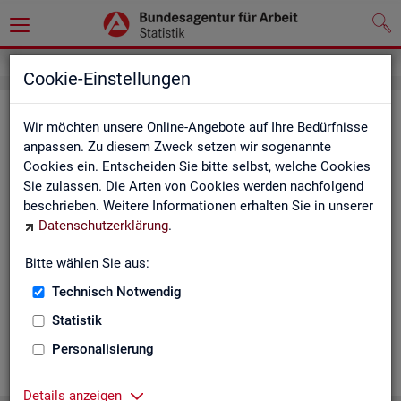
Cookie-Einstellungen
Ge­mein­de­da­ten der so­zi­al­ver­si­che­
Wir möchten unsere Online-Angebote auf Ihre Bedürfnisse
rungs­pflich­tig Be­schäf­tig­ten nach
anpassen. Zu diesem Zweck setzen wir sogenannte
Cookies ein. Entscheiden Sie bitte selbst, welche Cookies
Wohn- und Ar­beits­ort - Deutsch­
Sie zulassen. Die Arten von Cookies werden nachfolgend
land, Län­der, Krei­se und Ge­mein­den
beschrieben. Weitere Informationen erhalten Sie in unserer
Datenschutzerklärung
.
(Jah­res­zah­len)
Bitte wählen Sie aus:
Die Ta­bel­len er­schei­nen jähr­lich und ent­hal­ten In­for­ma­tio­nen
über Be­stand, Ar­beits­ort, Wohn­ort, Ge­schlecht, Äl­te­re, Aus­
Technisch Notwendig
län­der, Jün­ge­re, So­zi­al­ver­si­che­rungs­pflich­ti­ge Be­schäf­ti­gung,
Statistik
Be­trie­be / Be­triebs­grö­ße, Pend­ler und wei­te­re Merk­ma­le.
Personalisierung
WEI­TER
Details anzeigen