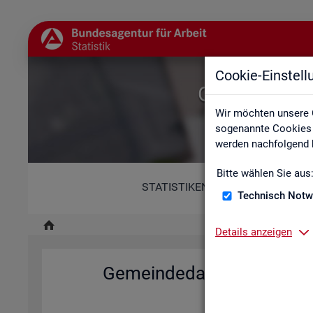
Cookie-Einstel
Gemeindedat
Wir möchten unsere 
sogenannte Cookies e
werden nachfolgend b
Bitte wählen Sie aus
STATISTIKEN
Technisch Notw
Details anzeigen
Ge­mein­de­da­ten der so­zi­al
Deutsch­la