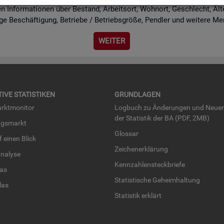
n In­for­ma­tio­nen über Be­stand, Ar­beits­ort, Wohn­ort, Ge­schlecht, Äl­te­r
i­ge Be­schäf­ti­gung, Be­trie­be / Be­triebs­grö­ße, Pend­ler und wei­te­re Me
WEI­TER
TI­VE STA­TIS­TI­KEN
GRUND­LA­GEN
rkt­mo­ni­tor
Log­buch zu Än­de­run­gen und Neue­
der Sta­tis­tik der BA (PDF, 2MB)
ngs­markt
Glos­sar
uf einen Blick
Zei­chen­er­klä­rung
na­ly­se
Kenn­zah­len­steck­brie­fe
­las
Sta­tis­ti­sche Ge­heim­hal­tung
­las
Sta­tis­tik er­klärt