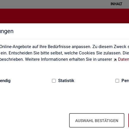
INHALT
lungen
en sozialversicherungspflichtig B
Online-Angebote auf Ihre Bedürfnisse anpassen. Zu diesem Zweck s
in. Entscheiden Sie bitte selbst, welche Cookies Sie zulassen. Di
eschrieben. Weitere Informationen erhalten Sie in unserer
Daten
:
GRUNDLAGEN
endig
Statistik
Per
­ver­si­che­rungs­pflich­tig Be­schäf­tig­te
nd, Län­der, Krei­se und Ge­mein­den (Jah­r
AUSWAHL BESTÄTIGEN