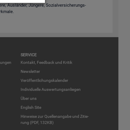
e, Aus­län­der, Jün­ge­re, So­zi­al­ver­si­che­rungs­
rk­ma­le.
SER­VICE
run­gen
Kon­takt, Feed­back und Kri­tik
News­let­ter
Ver­öf­fent­li­chungs­ka­len­der
In­di­vi­du­el­le Aus­wer­tungs­an­lie­gen
Über uns
English Site
Hin­wei­se zur Quel­len­an­ga­be und Zi­tie­
rung (PDF, 132KB)