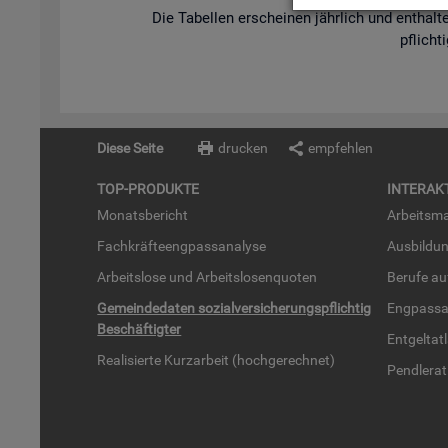
Die Ta­bel­len er­schei­nen jähr­lich und ent­hal­te
pflich­t
Diese Seite
drucken
empfehlen
TOP-PRO­DUK­TE
IN­TER­AK­
Mo­nats­be­richt
Ar­beits­ma
Fach­kräf­te­eng­pass­ana­ly­se
Aus­bil­du
Ar­beits­lo­se und Ar­beits­lo­sen­quo­ten
Be­ru­fe a
Ge­mein­de­da­ten so­zi­al­ver­si­che­rungs­pflich­tig
Eng­pass­a
Be­schäf­tig­ter
Ent­gel­t­at
Rea­li­sier­te Kurz­ar­beit (hoch­ge­rech­net)
Pend­ler­at