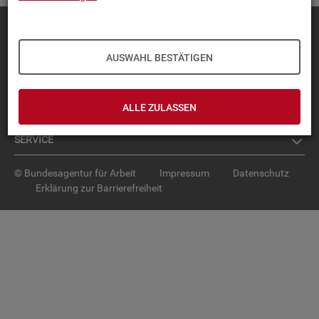
Diese Seite
empfehlen
TOP-PRO­DUK­TE
AUSWAHL BESTÄTIGEN
IN­TER­AK­TI­VE STA­TIS­TI­KEN
ALLE ZULASSEN
GRUND­LA­GEN
SER­VICE
© Bundesagentur für Arbeit
Impressum
Datenschutz
Erklärung zur Barrierefreiheit