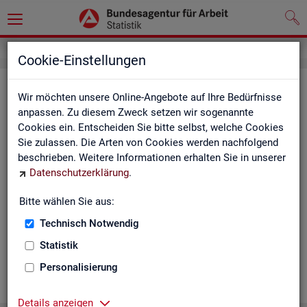
Cookie-Einstellungen
Ge­mein­de­da­ten der so­zi­al­ver­si­che­
Wir möchten unsere Online-Angebote auf Ihre Bedürfnisse
rungs­pflich­tig Be­schäf­tig­ten nach
anpassen. Zu diesem Zweck setzen wir sogenannte
Cookies ein. Entscheiden Sie bitte selbst, welche Cookies
Wohn- und Ar­beits­ort - Deutsch­
Sie zulassen. Die Arten von Cookies werden nachfolgend
land, Län­der, Krei­se und Ge­mein­den
beschrieben. Weitere Informationen erhalten Sie in unserer
Datenschutzerklärung
.
(Jah­res­zah­len)
Bitte wählen Sie aus:
Die Ta­bel­len er­schei­nen jähr­lich und ent­hal­ten In­for­ma­tio­nen
über Be­stand, Ar­beits­ort, Wohn­ort, Ge­schlecht, Äl­te­re, Aus­
Technisch Notwendig
län­der, Jün­ge­re, So­zi­al­ver­si­che­rungs­pflich­ti­ge Be­schäf­ti­gung,
Statistik
Be­trie­be / Be­triebs­grö­ße, Pend­ler und wei­te­re Merk­ma­le.
Personalisierung
WEI­TER
Details anzeigen