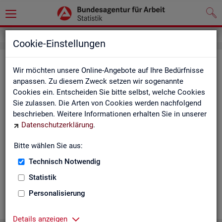
Cookie-Einstellungen
Ge­mein­de­da­ten der so­zi­al­ver­si­che­
Wir möchten unsere Online-Angebote auf Ihre Bedürfnisse
rungs­pflich­tig Be­schäf­tig­ten nach
anpassen. Zu diesem Zweck setzen wir sogenannte
Cookies ein. Entscheiden Sie bitte selbst, welche Cookies
Wohn- und Ar­beits­ort - Deutsch­
Sie zulassen. Die Arten von Cookies werden nachfolgend
land, Län­der, Krei­se und Ge­mein­den
beschrieben. Weitere Informationen erhalten Sie in unserer
Datenschutzerklärung
.
(Jah­res­zah­len)
Bitte wählen Sie aus:
Die Ta­bel­len er­schei­nen jähr­lich und ent­hal­ten In­for­ma­tio­nen
über Be­stand, Ar­beits­ort, Wohn­ort, Ge­schlecht, Äl­te­re, Aus­
Technisch Notwendig
län­der, Jün­ge­re, So­zi­al­ver­si­che­rungs­pflich­ti­ge Be­schäf­ti­gung,
Statistik
Be­trie­be / Be­triebs­grö­ße, Pend­ler und wei­te­re Merk­ma­le.
Personalisierung
WEI­TER
Details anzeigen