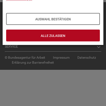
Diese Seite
empfehlen
TOP-PRO­DUK­TE
AUSWAHL BESTÄTIGEN
IN­TER­AK­TI­VE STA­TIS­TI­KEN
ALLE ZULASSEN
GRUND­LA­GEN
SER­VICE
© Bundesagentur für Arbeit
Impressum
Datenschutz
Erklärung zur Barrierefreiheit