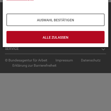
Diese Seite
empfehlen
TOP-PRO­DUK­TE
AUSWAHL BESTÄTIGEN
IN­TER­AK­TI­VE STA­TIS­TI­KEN
ALLE ZULASSEN
GRUND­LA­GEN
SER­VICE
© Bundesagentur für Arbeit
Impressum
Datenschutz
Erklärung zur Barrierefreiheit