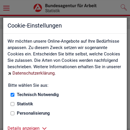
Cookie-Einstellungen
Ge­mein­de­da­ten der so­zi­al­ver­si­che­
Wir möchten unsere Online-Angebote auf Ihre Bedürfnisse
rungs­pflich­tig Be­schäf­tig­ten nach
anpassen. Zu diesem Zweck setzen wir sogenannte
Cookies ein. Entscheiden Sie bitte selbst, welche Cookies
Wohn- und Ar­beits­ort - Deutsch­
Sie zulassen. Die Arten von Cookies werden nachfolgend
land, Län­der, Krei­se und Ge­mein­den
beschrieben. Weitere Informationen erhalten Sie in unserer
Datenschutzerklärung
.
(Jah­res­zah­len)
Bitte wählen Sie aus:
Die Ta­bel­len er­schei­nen jähr­lich und ent­hal­ten In­for­ma­tio­nen
über Be­stand, Ar­beits­ort, Wohn­ort, Ge­schlecht, Äl­te­re, Aus­
Technisch Notwendig
län­der, Jün­ge­re, So­zi­al­ver­si­che­rungs­pflich­ti­ge Be­schäf­ti­gung,
Statistik
Be­trie­be / Be­triebs­grö­ße, Pend­ler und wei­te­re Merk­ma­le.
Personalisierung
WEI­TER
Details anzeigen