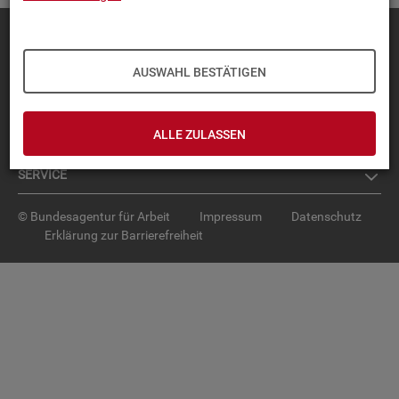
Diese Seite
empfehlen
TOP-PRO­DUK­TE
AUSWAHL BESTÄTIGEN
IN­TER­AK­TI­VE STA­TIS­TI­KEN
ALLE ZULASSEN
GRUND­LA­GEN
SER­VICE
© Bundesagentur für Arbeit
Impressum
Datenschutz
Erklärung zur Barrierefreiheit