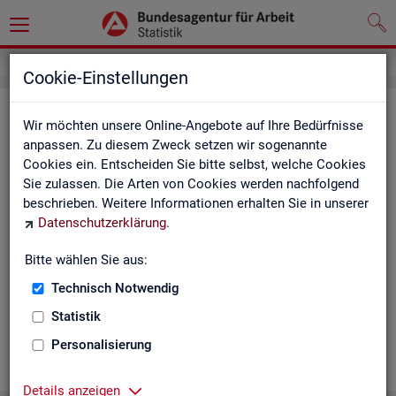
Cookie-Einstellungen
Ge­mein­de­da­ten der so­zi­al­ver­si­che­
Wir möchten unsere Online-Angebote auf Ihre Bedürfnisse
rungs­pflich­tig Be­schäf­tig­ten nach
anpassen. Zu diesem Zweck setzen wir sogenannte
Cookies ein. Entscheiden Sie bitte selbst, welche Cookies
Wohn- und Ar­beits­ort - Deutsch­
Sie zulassen. Die Arten von Cookies werden nachfolgend
land, Län­der, Krei­se und Ge­mein­den
beschrieben. Weitere Informationen erhalten Sie in unserer
Datenschutzerklärung
.
(Jah­res­zah­len)
Bitte wählen Sie aus:
Die Ta­bel­len er­schei­nen jähr­lich und ent­hal­ten In­for­ma­tio­nen
über Be­stand, Ar­beits­ort, Wohn­ort, Ge­schlecht, Äl­te­re, Aus­
Technisch Notwendig
län­der, Jün­ge­re, So­zi­al­ver­si­che­rungs­pflich­ti­ge Be­schäf­ti­gung,
Statistik
Be­trie­be / Be­triebs­grö­ße, Pend­ler und wei­te­re Merk­ma­le.
Personalisierung
WEI­TER
Details anzeigen