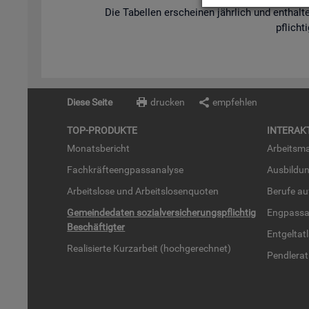
Die Ta­bel­len er­schei­nen jähr­lich und ent­hal­te
pflich­t
Diese Seite
drucken
empfehlen
TOP-PRO­DUK­TE
IN­TER­AK­
Mo­nats­be­richt
Ar­beits­ma
Fach­kräf­te­eng­pass­ana­ly­se
Aus­bil­du
Ar­beits­lo­se und Ar­beits­lo­sen­quo­ten
Be­ru­fe a
Ge­mein­de­da­ten so­zi­al­ver­si­che­rungs­pflich­tig
Eng­pass­a
Be­schäf­tig­ter
Ent­gel­t­at
Rea­li­sier­te Kurz­ar­beit (hoch­ge­rech­net)
Pend­ler­at