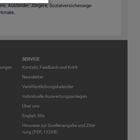
e, Aus­län­der, Jün­ge­re, So­zi­al­ver­si­che­rungs­
rk­ma­le.
SER­VICE
run­gen
Kon­takt, Feed­back und Kri­tik
News­let­ter
Ver­öf­fent­li­chungs­ka­len­der
In­di­vi­du­el­le Aus­wer­tungs­an­lie­gen
Über uns
English Site
Hin­wei­se zur Quel­len­an­ga­be und Zi­tie­
rung (PDF, 132KB)