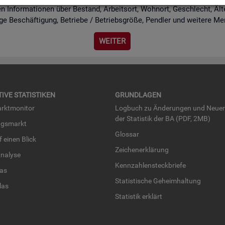
n In­for­ma­tio­nen über Be­stand, Ar­beits­ort, Wohn­ort, Ge­schlecht, Äl­te­r
i­ge Be­schäf­ti­gung, Be­trie­be / Be­triebs­grö­ße, Pend­ler und wei­te­re Me
WEI­TER
TI­VE STA­TIS­TI­KEN
GRUND­LA­GEN
rkt­mo­ni­tor
Log­buch zu Än­de­run­gen und Neue­
der Sta­tis­tik der BA (PDF, 2MB)
ngs­markt
Glos­sar
uf einen Blick
Zei­chen­er­klä­rung
na­ly­se
Kenn­zah­len­steck­brie­fe
­las
Sta­tis­ti­sche Ge­heim­hal­tung
­las
Sta­tis­tik er­klärt