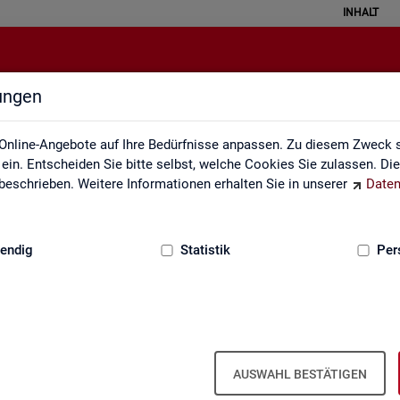
INHALT
lungen
en sozialversicherungspflichtig B
Online-Angebote auf Ihre Bedürfnisse anpassen. Zu diesem Zweck s
in. Entscheiden Sie bitte selbst, welche Cookies Sie zulassen. Di
eschrieben. Weitere Informationen erhalten Sie in unserer
Daten
:
GRUNDLAGEN
endig
Statistik
Per
­ver­si­che­rungs­pflich­tig Be­schäf­tig­te
nd, Län­der, Krei­se und Ge­mein­den (Jah­r
AUSWAHL BESTÄTIGEN