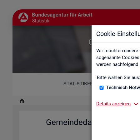
Cookie-Einstel
Gemeindedat
Wir möchten unsere 
sogenannte Cookies e
werden nachfolgend b
Bitte wählen Sie aus
STATISTIKEN
Technisch Notw
Details anzeigen
Ge­mein­de­da­ten der so­zi­al
Deutsch­la