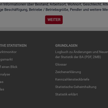
n In­for­ma­tio­nen über Be­stand, Ar­beits­ort, Wohn­ort, Ge­schlecht, Äl­te­r
i­ge Be­schäf­ti­gung, Be­trie­be / Be­triebs­grö­ße, Pend­ler und wei­te­re Me
WEI­TER
TI­VE STA­TIS­TI­KEN
GRUND­LA­GEN
rkt­mo­ni­tor
Log­buch zu Än­de­run­gen und Neue­
der Sta­tis­tik der BA (PDF, 2MB)
ngs­markt
Glos­sar
uf einen Blick
Zei­chen­er­klä­rung
na­ly­se
Kenn­zah­len­steck­brie­fe
­las
Sta­tis­ti­sche Ge­heim­hal­tung
­las
Sta­tis­tik er­klärt