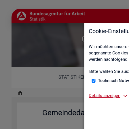
Cookie-Einstel
Gemeindedat
Wir möchten unsere 
sogenannte Cookies e
werden nachfolgend b
Bitte wählen Sie aus
STATISTIKEN
Technisch Notw
Details anzeigen
Ge­mein­de­da­ten der so­zi­al
Deutsch­la