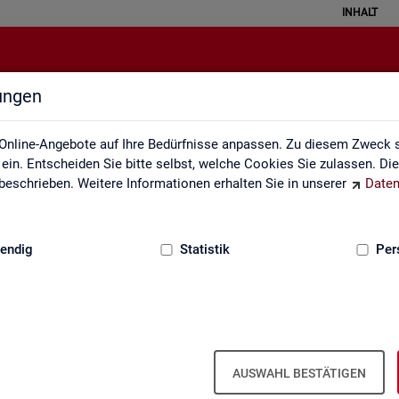
INHALT
lungen
en sozialversicherungspflichtig B
Online-Angebote auf Ihre Bedürfnisse anpassen. Zu diesem Zweck s
in. Entscheiden Sie bitte selbst, welche Cookies Sie zulassen. Di
eschrieben. Weitere Informationen erhalten Sie in unserer
Daten
:
GRUNDLAGEN
endig
Statistik
Per
­ver­si­che­rungs­pflich­tig Be­schäf­tig­te
nd, Län­der, Krei­se und Ge­mein­den (Jah­r
AUSWAHL BESTÄTIGEN