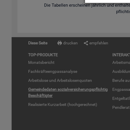
Die Ta­bel­len er­schei­nen jähr­lich und ent­hal­te
pflich­t
Diese Seite
drucken
empfehlen
TOP-PRO­DUK­TE
IN­TER­AK­
Mo­nats­be­richt
Ar­beits­ma
Fach­kräf­te­eng­pass­ana­ly­se
Aus­bil­du
Ar­beits­lo­se und Ar­beits­lo­sen­quo­ten
Be­ru­fe a
Ge­mein­de­da­ten so­zi­al­ver­si­che­rungs­pflich­tig
Eng­pass­a
Be­schäf­tig­ter
Ent­gel­t­at
Rea­li­sier­te Kurz­ar­beit (hoch­ge­rech­net)
Pend­ler­at