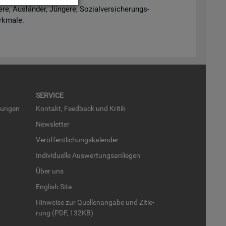
e, Aus­län­der, Jün­ge­re, So­zi­al­ver­si­che­rungs­
rk­ma­le.
SER­VICE
run­gen
Kon­takt, Feed­back und Kri­tik
News­let­ter
Ver­öf­fent­li­chungs­ka­len­der
In­di­vi­du­el­le Aus­wer­tungs­an­lie­gen
Über uns
English Site
Hin­wei­se zur Quel­len­an­ga­be und Zi­tie­
rung (PDF, 132KB)