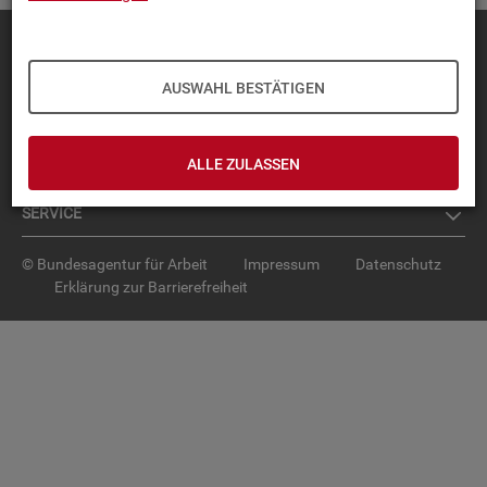
Diese Seite
empfehlen
TOP-PRO­DUK­TE
AUSWAHL BESTÄTIGEN
IN­TER­AK­TI­VE STA­TIS­TI­KEN
ALLE ZULASSEN
GRUND­LA­GEN
SER­VICE
© Bundesagentur für Arbeit
Impressum
Datenschutz
Erklärung zur Barrierefreiheit