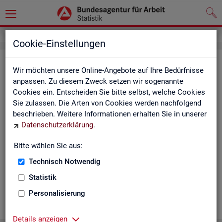
Cookie-Einstellungen
Ge­mein­de­da­ten der so­zi­al­ver­si­che­
Wir möchten unsere Online-Angebote auf Ihre Bedürfnisse
rungs­pflich­tig Be­schäf­tig­ten nach
anpassen. Zu diesem Zweck setzen wir sogenannte
Cookies ein. Entscheiden Sie bitte selbst, welche Cookies
Wohn- und Ar­beits­ort - Deutsch­
Sie zulassen. Die Arten von Cookies werden nachfolgend
land, Län­der, Krei­se und Ge­mein­den
beschrieben. Weitere Informationen erhalten Sie in unserer
Datenschutzerklärung
.
(Jah­res­zah­len)
Bitte wählen Sie aus:
Die Ta­bel­len er­schei­nen jähr­lich und ent­hal­ten In­for­ma­tio­nen
über Be­stand, Ar­beits­ort, Wohn­ort, Ge­schlecht, Äl­te­re, Aus­
Technisch Notwendig
län­der, Jün­ge­re, So­zi­al­ver­si­che­rungs­pflich­ti­ge Be­schäf­ti­gung,
Statistik
Be­trie­be / Be­triebs­grö­ße, Pend­ler und wei­te­re Merk­ma­le.
Personalisierung
WEI­TER
Details anzeigen