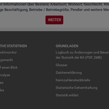
n In­for­ma­tio­nen über Be­stand, Ar­beits­ort, Wohn­ort, Ge­schlecht, Äl­te­r
i­ge Be­schäf­ti­gung, Be­trie­be / Be­triebs­grö­ße, Pend­ler und wei­te­re Me
WEI­TER
TI­VE STA­TIS­TI­KEN
GRUND­LA­GEN
rkt­mo­ni­tor
Log­buch zu Än­de­run­gen und Neue­
der Sta­tis­tik der BA (PDF, 2MB)
ngs­markt
Glos­sar
uf einen Blick
Zei­chen­er­klä­rung
na­ly­se
Kenn­zah­len­steck­brie­fe
­las
Sta­tis­ti­sche Ge­heim­hal­tung
­las
Sta­tis­tik er­klärt