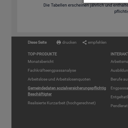
Die Ta­bel­len er­schei­nen jähr­lich und ent­hal­te
pflich­t
Diese Seite
drucken
empfehlen
TOP-PRO­DUK­TE
IN­TER­AK­
Mo­nats­be­richt
Ar­beits­ma
Fach­kräf­te­eng­pass­ana­ly­se
Aus­bil­du
Ar­beits­lo­se und Ar­beits­lo­sen­quo­ten
Be­ru­fe a
Ge­mein­de­da­ten so­zi­al­ver­si­che­rungs­pflich­tig
Eng­pass­a
Be­schäf­tig­ter
Ent­gel­t­at
Rea­li­sier­te Kurz­ar­beit (hoch­ge­rech­net)
Pend­ler­at