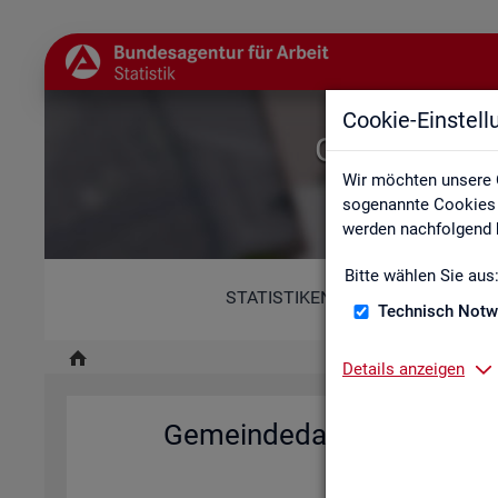
Cookie-Einstel
Gemeindedat
Wir möchten unsere 
sogenannte Cookies e
werden nachfolgend b
Bitte wählen Sie aus
STATISTIKEN
Technisch Notw
Details anzeigen
Ge­mein­de­da­ten der so­zi­al
Deutsch­la