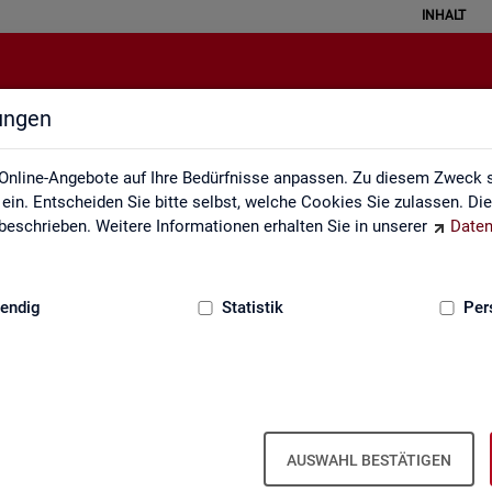
INHALT
lungen
en sozialversicherungspflichtig B
Online-Angebote auf Ihre Bedürfnisse anpassen. Zu diesem Zweck s
in. Entscheiden Sie bitte selbst, welche Cookies Sie zulassen. Di
eschrieben. Weitere Informationen erhalten Sie in unserer
Daten
:
GRUNDLAGEN
endig
Statistik
Per
­ver­si­che­rungs­pflich­tig Be­schäf­tig­te
nd, Län­der, Krei­se und Ge­mein­den (Jah­r
AUSWAHL BESTÄTIGEN