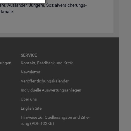
e, Aus­län­der, Jün­ge­re, So­zi­al­ver­si­che­rungs­
rk­ma­le.
SER­VICE
run­gen
Kon­takt, Feed­back und Kri­tik
News­let­ter
Ver­öf­fent­li­chungs­ka­len­der
In­di­vi­du­el­le Aus­wer­tungs­an­lie­gen
Über uns
English Site
Hin­wei­se zur Quel­len­an­ga­be und Zi­tie­
rung (PDF, 132KB)