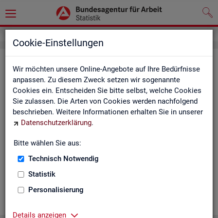
Cookie-Einstellungen
Ge­mein­de­da­ten der so­zi­al­ver­si­che­
Wir möchten unsere Online-Angebote auf Ihre Bedürfnisse
rungs­pflich­tig Be­schäf­tig­ten nach
anpassen. Zu diesem Zweck setzen wir sogenannte
Cookies ein. Entscheiden Sie bitte selbst, welche Cookies
Wohn- und Ar­beits­ort - Deutsch­
Sie zulassen. Die Arten von Cookies werden nachfolgend
land, Län­der, Krei­se und Ge­mein­den
beschrieben. Weitere Informationen erhalten Sie in unserer
Datenschutzerklärung
.
(Jah­res­zah­len)
Bitte wählen Sie aus:
Die Ta­bel­len er­schei­nen jähr­lich und ent­hal­ten In­for­ma­tio­nen
über Be­stand, Ar­beits­ort, Wohn­ort, Ge­schlecht, Äl­te­re, Aus­
Technisch Notwendig
län­der, Jün­ge­re, So­zi­al­ver­si­che­rungs­pflich­ti­ge Be­schäf­ti­gung,
Statistik
Be­trie­be / Be­triebs­grö­ße, Pend­ler und wei­te­re Merk­ma­le.
Personalisierung
WEI­TER
Details anzeigen