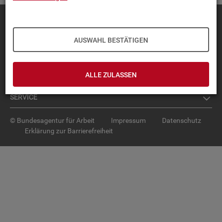
Diese Seite
empfehlen
TOP-PRO­DUK­TE
AUSWAHL BESTÄTIGEN
IN­TER­AK­TI­VE STA­TIS­TI­KEN
ALLE ZULASSEN
GRUND­LA­GEN
SER­VICE
© Bundesagentur für Arbeit
Impressum
Datenschutz
Erklärung zur Barrierefreiheit