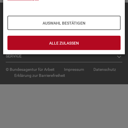
Diese Seite
empfehlen
TOP-PRO­DUK­TE
AUSWAHL BESTÄTIGEN
IN­TER­AK­TI­VE STA­TIS­TI­KEN
ALLE ZULASSEN
GRUND­LA­GEN
SER­VICE
© Bundesagentur für Arbeit
Impressum
Datenschutz
Erklärung zur Barrierefreiheit