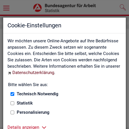
Cookie-Einstellungen
Ge­mein­de­da­ten der so­zi­al­ver­si­che­
Wir möchten unsere Online-Angebote auf Ihre Bedürfnisse
rungs­pflich­tig Be­schäf­tig­ten nach
anpassen. Zu diesem Zweck setzen wir sogenannte
Cookies ein. Entscheiden Sie bitte selbst, welche Cookies
Wohn- und Ar­beits­ort - Deutsch­
Sie zulassen. Die Arten von Cookies werden nachfolgend
land, Län­der, Krei­se und Ge­mein­den
beschrieben. Weitere Informationen erhalten Sie in unserer
Datenschutzerklärung
.
(Jah­res­zah­len)
Bitte wählen Sie aus:
Die Ta­bel­len er­schei­nen jähr­lich und ent­hal­ten In­for­ma­tio­nen
über Be­stand, Ar­beits­ort, Wohn­ort, Ge­schlecht, Äl­te­re, Aus­
Technisch Notwendig
län­der, Jün­ge­re, So­zi­al­ver­si­che­rungs­pflich­ti­ge Be­schäf­ti­gung,
Statistik
Be­trie­be / Be­triebs­grö­ße, Pend­ler und wei­te­re Merk­ma­le.
Personalisierung
WEI­TER
Details anzeigen