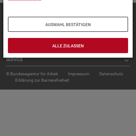
Diese Seite
empfehlen
TOP-PRO­DUK­TE
AUSWAHL BESTÄTIGEN
IN­TER­AK­TI­VE STA­TIS­TI­KEN
ALLE ZULASSEN
GRUND­LA­GEN
SER­VICE
© Bundesagentur für Arbeit
Impressum
Datenschutz
Erklärung zur Barrierefreiheit