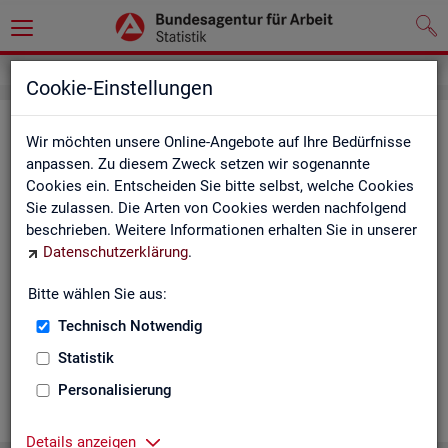
Cookie-Einstellungen
Ge­mein­de­da­ten der so­zi­al­ver­si­che­
Wir möchten unsere Online-Angebote auf Ihre Bedürfnisse
rungs­pflich­tig Be­schäf­tig­ten nach
anpassen. Zu diesem Zweck setzen wir sogenannte
Cookies ein. Entscheiden Sie bitte selbst, welche Cookies
Wohn- und Ar­beits­ort - Deutsch­
Sie zulassen. Die Arten von Cookies werden nachfolgend
land, Län­der, Krei­se und Ge­mein­den
beschrieben. Weitere Informationen erhalten Sie in unserer
Datenschutzerklärung
.
(Jah­res­zah­len)
Bitte wählen Sie aus:
Die Ta­bel­len er­schei­nen jähr­lich und ent­hal­ten In­for­ma­tio­nen
über Be­stand, Ar­beits­ort, Wohn­ort, Ge­schlecht, Äl­te­re, Aus­
Technisch Notwendig
län­der, Jün­ge­re, So­zi­al­ver­si­che­rungs­pflich­ti­ge Be­schäf­ti­gung,
Statistik
Be­trie­be / Be­triebs­grö­ße, Pend­ler und wei­te­re Merk­ma­le.
Personalisierung
WEI­TER
Details anzeigen