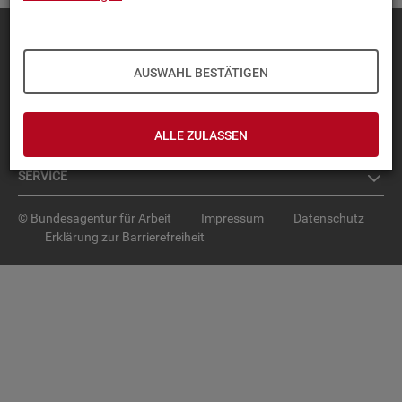
Diese Seite
empfehlen
TOP-PRO­DUK­TE
AUSWAHL BESTÄTIGEN
IN­TER­AK­TI­VE STA­TIS­TI­KEN
ALLE ZULASSEN
GRUND­LA­GEN
SER­VICE
© Bundesagentur für Arbeit
Impressum
Datenschutz
Erklärung zur Barrierefreiheit