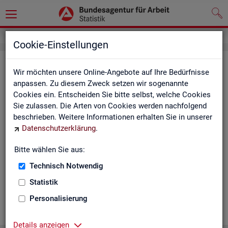
Cookie-Einstellungen
Ge­mein­de­da­ten der so­zi­al­ver­si­che­
Wir möchten unsere Online-Angebote auf Ihre Bedürfnisse
rungs­pflich­tig Be­schäf­tig­ten nach
anpassen. Zu diesem Zweck setzen wir sogenannte
Cookies ein. Entscheiden Sie bitte selbst, welche Cookies
Wohn- und Ar­beits­ort - Deutsch­
Sie zulassen. Die Arten von Cookies werden nachfolgend
land, Län­der, Krei­se und Ge­mein­den
beschrieben. Weitere Informationen erhalten Sie in unserer
Datenschutzerklärung
.
(Jah­res­zah­len)
Bitte wählen Sie aus:
Die Ta­bel­len er­schei­nen jähr­lich und ent­hal­ten In­for­ma­tio­nen
über Be­stand, Ar­beits­ort, Wohn­ort, Ge­schlecht, Äl­te­re, Aus­
Technisch Notwendig
län­der, Jün­ge­re, So­zi­al­ver­si­che­rungs­pflich­ti­ge Be­schäf­ti­gung,
Statistik
Be­trie­be / Be­triebs­grö­ße, Pend­ler und wei­te­re Merk­ma­le.
Personalisierung
WEI­TER
Details anzeigen