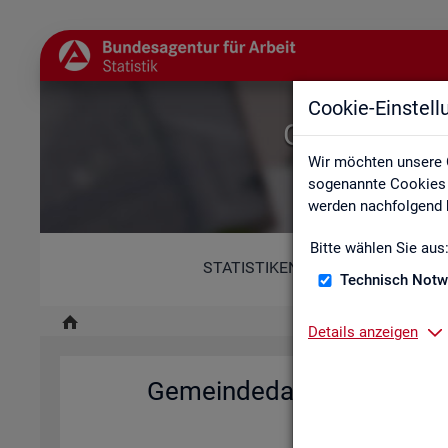
Cookie-Einstel
Gemeindedat
Wir möchten unsere 
sogenannte Cookies e
werden nachfolgend b
Bitte wählen Sie aus
STATISTIKEN
Technisch Notw
Details anzeigen
Ge­mein­de­da­ten der so­zi­al
Deutsch­la