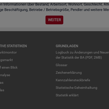
n In­for­ma­tio­nen über Be­stand, Ar­beits­ort, Wohn­ort, Ge­schlecht, Äl­te­r
i­ge Be­schäf­ti­gung, Be­trie­be / Be­triebs­grö­ße, Pend­ler und wei­te­re Me
WEI­TER
TI­VE STA­TIS­TI­KEN
GRUND­LA­GEN
rkt­mo­ni­tor
Log­buch zu Än­de­run­gen und Neue­
der Sta­tis­tik der BA (PDF, 2MB)
ngs­markt
Glos­sar
uf einen Blick
Zei­chen­er­klä­rung
na­ly­se
Kenn­zah­len­steck­brie­fe
­las
Sta­tis­ti­sche Ge­heim­hal­tung
­las
Sta­tis­tik er­klärt