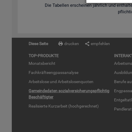
Die Ta­bel­len er­schei­nen jähr­lich und ent­hal­te
pflich­t
Diese Seite
drucken
empfehlen
TOP-PRO­DUK­TE
IN­TER­AK­
Mo­nats­be­richt
Ar­beits­ma
Fach­kräf­te­eng­pass­ana­ly­se
Aus­bil­du
Ar­beits­lo­se und Ar­beits­lo­sen­quo­ten
Be­ru­fe a
Ge­mein­de­da­ten so­zi­al­ver­si­che­rungs­pflich­tig
Eng­pass­a
Be­schäf­tig­ter
Ent­gel­t­at
Rea­li­sier­te Kurz­ar­beit (hoch­ge­rech­net)
Pend­ler­at