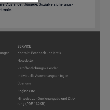
e, Aus­län­der, Jün­ge­re, So­zi­al­ver­si­che­rungs­
rk­ma­le.
SER­VICE
run­gen
Kon­takt, Feed­back und Kri­tik
News­let­ter
Ver­öf­fent­li­chungs­ka­len­der
In­di­vi­du­el­le Aus­wer­tungs­an­lie­gen
Über uns
English Site
Hin­wei­se zur Quel­len­an­ga­be und Zi­tie­
rung (PDF, 132KB)