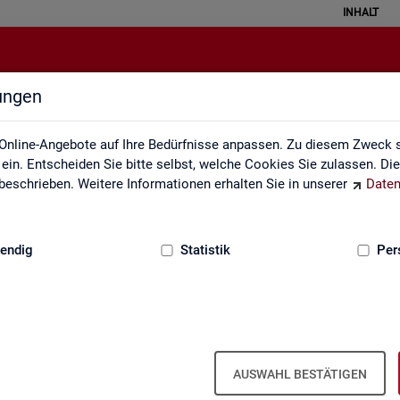
INHALT
lungen
en sozialversicherungspflichtig B
Online-Angebote auf Ihre Bedürfnisse anpassen. Zu diesem Zweck s
in. Entscheiden Sie bitte selbst, welche Cookies Sie zulassen. Di
eschrieben. Weitere Informationen erhalten Sie in unserer
Daten
:
GRUNDLAGEN
endig
Statistik
Per
­ver­si­che­rungs­pflich­tig Be­schäf­tig­te
nd, Län­der, Krei­se und Ge­mein­den (Jah­r
AUSWAHL BESTÄTIGEN