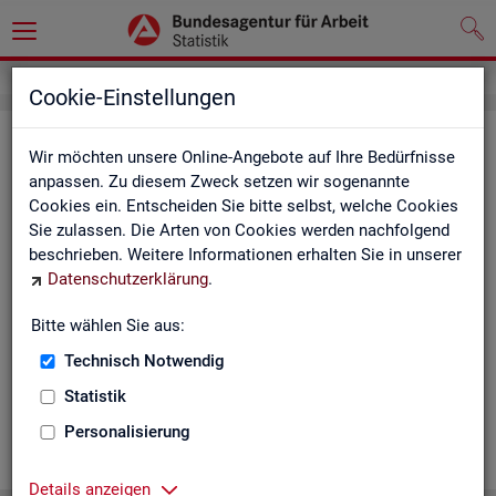
Cookie-Einstellungen
Ge­mein­de­da­ten der so­zi­al­ver­si­che­
Wir möchten unsere Online-Angebote auf Ihre Bedürfnisse
rungs­pflich­tig Be­schäf­tig­ten nach
anpassen. Zu diesem Zweck setzen wir sogenannte
Cookies ein. Entscheiden Sie bitte selbst, welche Cookies
Wohn- und Ar­beits­ort - Deutsch­
Sie zulassen. Die Arten von Cookies werden nachfolgend
land, Län­der, Krei­se und Ge­mein­den
beschrieben. Weitere Informationen erhalten Sie in unserer
Datenschutzerklärung
.
(Jah­res­zah­len)
Bitte wählen Sie aus:
Die Ta­bel­len er­schei­nen jähr­lich und ent­hal­ten In­for­ma­tio­nen
über Be­stand, Ar­beits­ort, Wohn­ort, Ge­schlecht, Äl­te­re, Aus­
Technisch Notwendig
län­der, Jün­ge­re, So­zi­al­ver­si­che­rungs­pflich­ti­ge Be­schäf­ti­gung,
Statistik
Be­trie­be / Be­triebs­grö­ße, Pend­ler und wei­te­re Merk­ma­le.
Personalisierung
WEI­TER
Details anzeigen