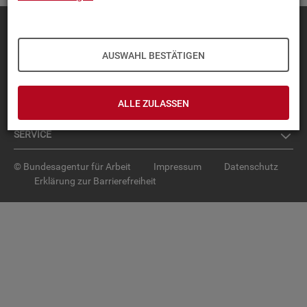
Diese Seite
empfehlen
TOP-PRO­DUK­TE
AUSWAHL BESTÄTIGEN
IN­TER­AK­TI­VE STA­TIS­TI­KEN
ALLE ZULASSEN
GRUND­LA­GEN
SER­VICE
© Bundesagentur für Arbeit
Impressum
Datenschutz
Erklärung zur Barrierefreiheit