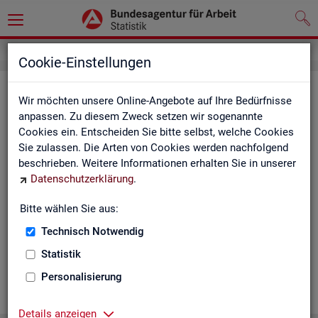
Cookie-Einstellungen
Ge­mein­de­da­ten der so­zi­al­ver­si­che­
Wir möchten unsere Online-Angebote auf Ihre Bedürfnisse
rungs­pflich­tig Be­schäf­tig­ten nach
anpassen. Zu diesem Zweck setzen wir sogenannte
Cookies ein. Entscheiden Sie bitte selbst, welche Cookies
Wohn- und Ar­beits­ort - Deutsch­
Sie zulassen. Die Arten von Cookies werden nachfolgend
land, Län­der, Krei­se und Ge­mein­den
beschrieben. Weitere Informationen erhalten Sie in unserer
Datenschutzerklärung
.
(Jah­res­zah­len)
Bitte wählen Sie aus:
Die Ta­bel­len er­schei­nen jähr­lich und ent­hal­ten In­for­ma­tio­nen
über Be­stand, Ar­beits­ort, Wohn­ort, Ge­schlecht, Äl­te­re, Aus­
Technisch Notwendig
län­der, Jün­ge­re, So­zi­al­ver­si­che­rungs­pflich­ti­ge Be­schäf­ti­gung,
Statistik
Be­trie­be / Be­triebs­grö­ße, Pend­ler und wei­te­re Merk­ma­le.
Personalisierung
WEI­TER
Details anzeigen