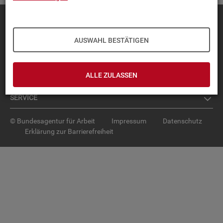
Diese Seite
empfehlen
TOP-PRO­DUK­TE
AUSWAHL BESTÄTIGEN
IN­TER­AK­TI­VE STA­TIS­TI­KEN
ALLE ZULASSEN
GRUND­LA­GEN
SER­VICE
© Bundesagentur für Arbeit
Impressum
Datenschutz
Erklärung zur Barrierefreiheit