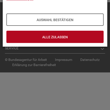
Diese Seite
empfehlen
TOP-PRO­DUK­TE
AUSWAHL BESTÄTIGEN
IN­TER­AK­TI­VE STA­TIS­TI­KEN
ALLE ZULASSEN
GRUND­LA­GEN
SER­VICE
© Bundesagentur für Arbeit
Impressum
Datenschutz
Erklärung zur Barrierefreiheit