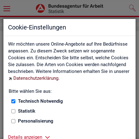
Cookie-Einstellungen
Ge­mein­de­da­ten der so­zi­al­ver­si­che­
Wir möchten unsere Online-Angebote auf Ihre Bedürfnisse
rungs­pflich­tig Be­schäf­tig­ten nach
anpassen. Zu diesem Zweck setzen wir sogenannte
Cookies ein. Entscheiden Sie bitte selbst, welche Cookies
Wohn- und Ar­beits­ort - Deutsch­
Sie zulassen. Die Arten von Cookies werden nachfolgend
land, Län­der, Krei­se und Ge­mein­den
beschrieben. Weitere Informationen erhalten Sie in unserer
Datenschutzerklärung
.
(Jah­res­zah­len)
Bitte wählen Sie aus:
Die Ta­bel­len er­schei­nen jähr­lich und ent­hal­ten In­for­ma­tio­nen
über Be­stand, Ar­beits­ort, Wohn­ort, Ge­schlecht, Äl­te­re, Aus­
Technisch Notwendig
län­der, Jün­ge­re, So­zi­al­ver­si­che­rungs­pflich­ti­ge Be­schäf­ti­gung,
Statistik
Be­trie­be / Be­triebs­grö­ße, Pend­ler und wei­te­re Merk­ma­le.
Personalisierung
WEI­TER
Details anzeigen