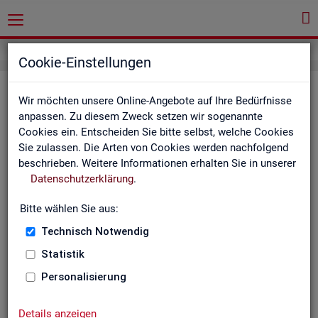
Cookie-Einstellungen
Gemeindedaten der
Wir möchten unsere Online-Angebote auf Ihre Bedürfnisse
sozialversicherungspflichtig
anpassen. Zu diesem Zweck setzen wir sogenannte
Cookies ein. Entscheiden Sie bitte selbst, welche Cookies
Beschäftigten nach Wohn- und
Sie zulassen. Die Arten von Cookies werden nachfolgend
Arbeitsort - Deutschland, Länder,
beschrieben. Weitere Informationen erhalten Sie in unserer
Datenschutzerklärung
.
Kreise und Gemeinden
(Jahreszahlen)
Bitte wählen Sie aus:
Technisch Notwendig
Die Tabellen erscheinen jährlich und enthalten Informationen
über Bestand, Arbeitsort, Wohnort, Geschlecht, Ältere,
Statistik
Ausländer, Jüngere, Sozialversicherungspflichtige
Personalisierung
Beschäftigung, Betriebe / Betriebsgröße, Pendler und weitere
Merkmale.
Details anzeigen