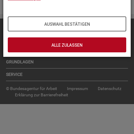
WEITER
AUSWAHL BESTÄTIGEN
Diese Seite
empfehlen
TOP-PRODUKTE
ALLE ZULASSEN
INTERAKTIVE STATISTIKEN
GRUNDLAGEN
SERVICE
© Bundesagentur für Arbeit
Impressum
Datenschutz
Erklärung zur Barrierefreiheit