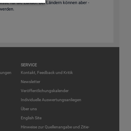
is­se für die Län­der. Bei Län­dern kön­nen aber -
 wer­den.
SER­VICE
run­gen
Kon­takt, Feed­back und Kri­tik
News­let­ter
Ver­öf­fent­li­chungs­ka­len­der
In­di­vi­du­el­le Aus­wer­tungs­an­lie­gen
Über uns
English Site
Hin­wei­se zur Quel­len­an­ga­be und Zi­tie­