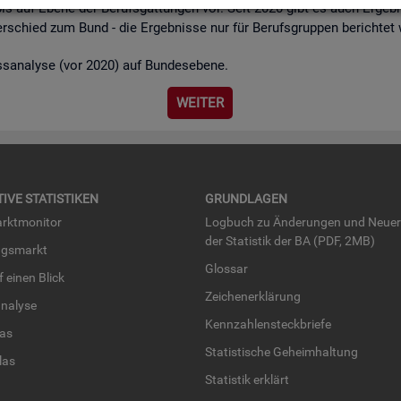
bis auf Ebene der Be­rufs­gat­tun­gen vor. Seit 2020 gibt es auch Er­geb­n
r­schied zum Bund - die Er­geb­nis­se nur für Be­rufs­grup­pen be­rich­tet
ss­ana­ly­se (vor 2020) auf Bun­des­ebe­ne.
WEI­TER
TI­VE STA­TIS­TI­KEN
GRUND­LA­GEN
rkt­mo­ni­tor
Log­buch zu Än­de­run­gen und Neue­
der Sta­tis­tik der BA (PDF, 2MB)
ngs­markt
Glos­sar
uf einen Blick
Zei­chen­er­klä­rung
na­ly­se
Kenn­zah­len­steck­brie­fe
­las
Sta­tis­ti­sche Ge­heim­hal­tung
­las
Sta­tis­tik er­klärt