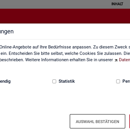
INHALT
lungen
Fachkräfteengpassanalyse
Online-Angebote auf Ihre Bedürfnisse anpassen. Zu diesem Zweck s
in. Entscheiden Sie bitte selbst, welche Cookies Sie zulassen. Di
eschrieben. Weitere Informationen erhalten Sie in unserer
Daten
:
GRUNDLAGEN
endig
Statistik
Per
­kräf­te­eng­pass­ana­ly­se (inkl. Da­ten­an­
AUSWAHL BESTÄTIGEN
, in wel­chen Be­ru­fen die Be­set­zung von ge­mel­de­ten Stel­len auf­grund