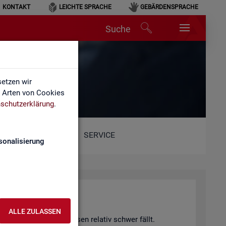
KONTAKT
LEICHTE SPRACHE
GEBÄRDENSPRACHE
Suche
etzen wir
e Arten von Cookies
schutzerklärung
.
SERVICE
sonalisierung
hang)
ALLE ZULASSEN
 von Fach­kräf­te­eng­päs­sen re­la­tiv schwer fällt.