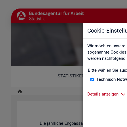
Cookie-Einstel
Wir möchten unsere 
sogenannte Cookies e
werden nachfolgend b
Bitte wählen Sie aus
STATISTIKEN
Technisch Notw
Details anzeigen
Fach
Die jähr­li­che Eng­pass­ana­ly­se der BA stellt dar