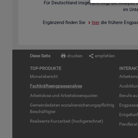
Für Deutsch­land ins­ge­samt liegt die Ana­ly­se 
im Un­te
Er­gän­zend fin­den Sie
hier
die frü­he­re Eng­pa
Diese Seite
drucken
empfehlen
TOP-PRO­DUK­TE
IN­TER­AK­
Mo­nats­be­richt
Ar­beits­ma
Fach­kräf­te­eng­pass­ana­ly­se
Aus­bil­du
Ar­beits­lo­se und Ar­beits­lo­sen­quo­ten
Be­ru­fe a
Ge­mein­de­da­ten so­zi­al­ver­si­che­rungs­pflich­tig
Eng­pass­a
Be­schäf­tig­ter
Ent­gel­t­at
Rea­li­sier­te Kurz­ar­beit (hoch­ge­rech­net)
Pend­ler­at