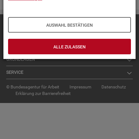
Diese Seite
empfehlen
AUSWAHL BESTÄTIGEN
TOP-PRO­DUK­TE
IN­TER­AK­TI­VE STA­TIS­TI­KEN
ALLE ZULASSEN
GRUND­LA­GEN
SER­VICE
© Bundesagentur für Arbeit
Impressum
Datenschutz
Erklärung zur Barrierefreiheit