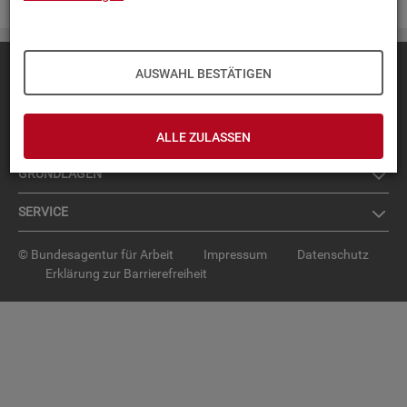
Diese Seite
empfehlen
AUSWAHL BESTÄTIGEN
TOP-PRO­DUK­TE
IN­TER­AK­TI­VE STA­TIS­TI­KEN
ALLE ZULASSEN
GRUND­LA­GEN
SER­VICE
© Bundesagentur für Arbeit
Impressum
Datenschutz
Erklärung zur Barrierefreiheit