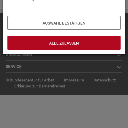
Diese Seite
empfehlen
AUSWAHL BESTÄTIGEN
TOP-PRO­DUK­TE
IN­TER­AK­TI­VE STA­TIS­TI­KEN
ALLE ZULASSEN
GRUND­LA­GEN
SER­VICE
© Bundesagentur für Arbeit
Impressum
Datenschutz
Erklärung zur Barrierefreiheit