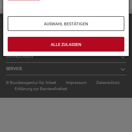
Diese Seite
empfehlen
AUSWAHL BESTÄTIGEN
TOP-PRO­DUK­TE
IN­TER­AK­TI­VE STA­TIS­TI­KEN
ALLE ZULASSEN
GRUND­LA­GEN
SER­VICE
© Bundesagentur für Arbeit
Impressum
Datenschutz
Erklärung zur Barrierefreiheit