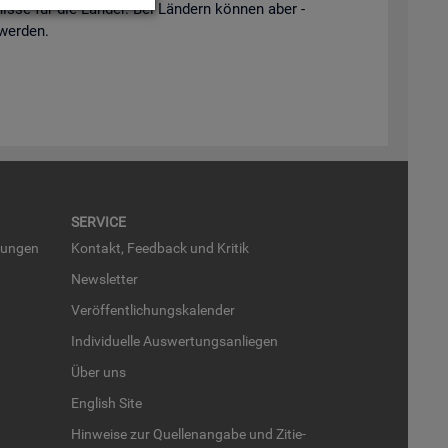
is­se für die Län­der. Bei Län­dern kön­nen aber -
 wer­den.
SER­VICE
run­gen
Kon­takt, Feed­back und Kri­tik
News­let­ter
Ver­öf­fent­li­chungs­ka­len­der
In­di­vi­du­el­le Aus­wer­tungs­an­lie­gen
Über uns
English Site
Hin­wei­se zur Quel­len­an­ga­be und Zi­tie­