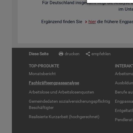
Für Deutsch­land ins­ge­samt liegt die Ana­ly­se 
im Un­te
Er­gän­zend fin­den Sie
hier
die frü­he­re Eng­pa
Diese Seite
drucken
empfehlen
TOP-PRO­DUK­TE
IN­TER­AK­
Mo­nats­be­richt
Ar­beits­ma
Fach­kräf­te­eng­pass­ana­ly­se
Aus­bil­du
Ar­beits­lo­se und Ar­beits­lo­sen­quo­ten
Be­ru­fe a
Ge­mein­de­da­ten so­zi­al­ver­si­che­rungs­pflich­tig
Eng­pass­a
Be­schäf­tig­ter
Ent­gel­t­at
Rea­li­sier­te Kurz­ar­beit (hoch­ge­rech­net)
Pend­ler­at