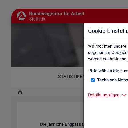
Cookie-Einstel
Wir möchten unsere 
sogenannte Cookies e
werden nachfolgend b
Bitte wählen Sie aus
STATISTIKEN
Technisch Notw
Details anzeigen
Fach
Die jähr­li­che Eng­pass­ana­ly­se der BA stellt dar