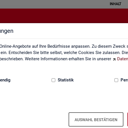
INHALT
lungen
Fachkräfteengpassanalyse
Online-Angebote auf Ihre Bedürfnisse anpassen. Zu diesem Zweck s
in. Entscheiden Sie bitte selbst, welche Cookies Sie zulassen. Di
eschrieben. Weitere Informationen erhalten Sie in unserer
Daten
:
GRUNDLAGEN
endig
Statistik
Per
­kräf­te­eng­pass­ana­ly­se (inkl. Da­ten­an­
AUSWAHL BESTÄTIGEN
, in wel­chen Be­ru­fen die Be­set­zung von ge­mel­de­ten Stel­len auf­grund