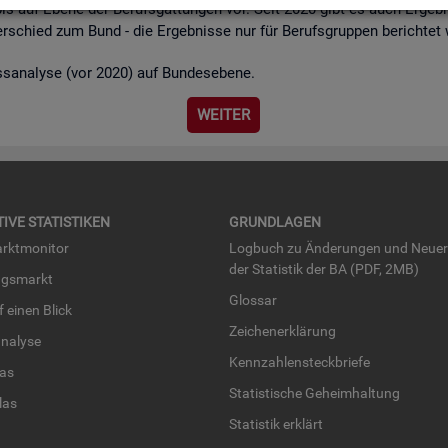
bis auf Ebene der Be­rufs­gat­tun­gen vor. Seit 2020 gibt es auch Er­geb­n
r­schied zum Bund - die Er­geb­nis­se nur für Be­rufs­grup­pen be­rich­tet
ss­ana­ly­se (vor 2020) auf Bun­des­ebe­ne.
WEI­TER
TI­VE STA­TIS­TI­KEN
GRUND­LA­GEN
rkt­mo­ni­tor
Log­buch zu Än­de­run­gen und Neue­
der Sta­tis­tik der BA (PDF, 2MB)
ngs­markt
Glos­sar
uf einen Blick
Zei­chen­er­klä­rung
na­ly­se
Kenn­zah­len­steck­brie­fe
­las
Sta­tis­ti­sche Ge­heim­hal­tung
­las
Sta­tis­tik er­klärt