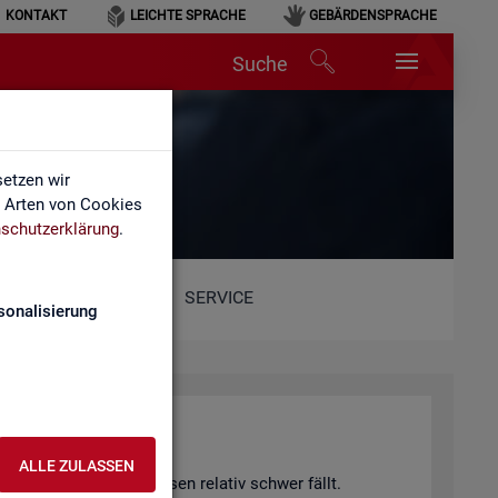
KONTAKT
LEICHTE SPRACHE
GEBÄRDENSPRACHE
Suche
etzen wir
e Arten von Cookies
schutzerklärung
.
SERVICE
sonalisierung
hang)
ALLE ZULASSEN
 von Fach­kräf­te­eng­päs­sen re­la­tiv schwer fällt.