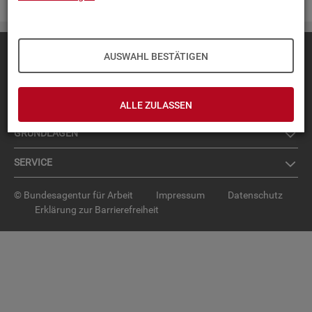
Diese Seite
empfehlen
AUSWAHL BESTÄTIGEN
TOP-PRO­DUK­TE
IN­TER­AK­TI­VE STA­TIS­TI­KEN
ALLE ZULASSEN
GRUND­LA­GEN
SER­VICE
© Bundesagentur für Arbeit
Impressum
Datenschutz
Erklärung zur Barrierefreiheit