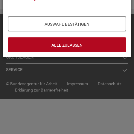
Diese Seite
empfehlen
AUSWAHL BESTÄTIGEN
TOP-PRO­DUK­TE
IN­TER­AK­TI­VE STA­TIS­TI­KEN
ALLE ZULASSEN
GRUND­LA­GEN
SER­VICE
© Bundesagentur für Arbeit
Impressum
Datenschutz
Erklärung zur Barrierefreiheit