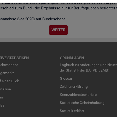
bis auf Ebene der Be­rufs­gat­tun­gen vor. Seit 2020 gibt es auch Er­geb­n
r­schied zum Bund - die Er­geb­nis­se nur für Be­rufs­grup­pen be­rich­tet
ss­ana­ly­se (vor 2020) auf Bun­des­ebe­ne.
WEI­TER
TI­VE STA­TIS­TI­KEN
GRUND­LA­GEN
rkt­mo­ni­tor
Log­buch zu Än­de­run­gen und Neue­
der Sta­tis­tik der BA (PDF, 2MB)
ngs­markt
Glos­sar
uf einen Blick
Zei­chen­er­klä­rung
na­ly­se
Kenn­zah­len­steck­brie­fe
­las
Sta­tis­ti­sche Ge­heim­hal­tung
­las
Sta­tis­tik er­klärt