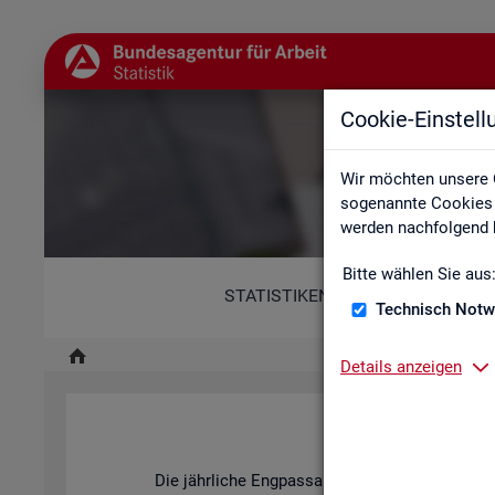
Cookie-Einstel
Wir möchten unsere 
sogenannte Cookies e
werden nachfolgend b
Bitte wählen Sie aus
STATISTIKEN
Technisch Notw
Details anzeigen
Fach
Die jähr­li­che Eng­pass­ana­ly­se der BA stellt dar