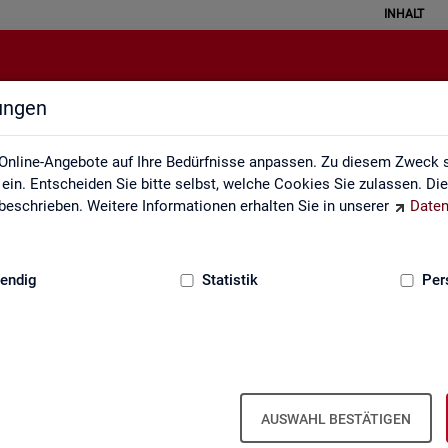
INHALT
lungen
Fachkräfteengpassanalyse
Online-Angebote auf Ihre Bedürfnisse anpassen. Zu diesem Zweck s
in. Entscheiden Sie bitte selbst, welche Cookies Sie zulassen. Di
eschrieben. Weitere Informationen erhalten Sie in unserer
Daten
:
GRUNDLAGEN
endig
Statistik
Per
­kräf­te­eng­pass­ana­ly­se (inkl. Da­ten­an­
AUSWAHL BESTÄTIGEN
, in wel­chen Be­ru­fen die Be­set­zung von ge­mel­de­ten Stel­len auf­grund