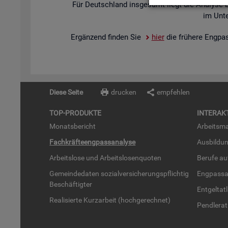
Für Deutsch­land ins­ge­samt liegt die Ana­ly­se 
im Un­te
Er­gän­zend fin­den Sie
hier
die frü­he­re Eng­pa
Diese Seite
drucken
empfehlen
TOP-PRO­DUK­TE
IN­TER­AK­
Mo­nats­be­richt
Ar­beits­ma
Fach­kräf­te­eng­pass­ana­ly­se
Aus­bil­du
Ar­beits­lo­se und Ar­beits­lo­sen­quo­ten
Be­ru­fe a
Ge­mein­de­da­ten so­zi­al­ver­si­che­rungs­pflich­tig
Eng­pass­a
Be­schäf­tig­ter
Ent­gel­t­at
Rea­li­sier­te Kurz­ar­beit (hoch­ge­rech­net)
Pend­ler­at