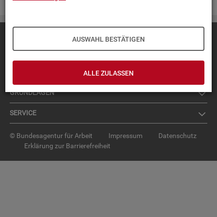
Diese Seite
empfehlen
AUSWAHL BESTÄTIGEN
TOP-PRO­DUK­TE
IN­TER­AK­TI­VE STA­TIS­TI­KEN
ALLE ZULASSEN
GRUND­LA­GEN
SER­VICE
© Bundesagentur für Arbeit
Impressum
Datenschutz
Erklärung zur Barrierefreiheit