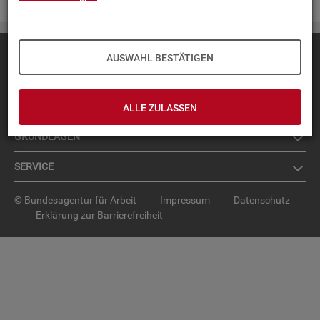
Diese Seite
empfehlen
AUSWAHL BESTÄTIGEN
TOP-PRO­DUK­TE
IN­TER­AK­TI­VE STA­TIS­TI­KEN
ALLE ZULASSEN
GRUND­LA­GEN
SER­VICE
© Bundesagentur für Arbeit
Impressum
Datenschutz
Erklärung zur Barrierefreiheit