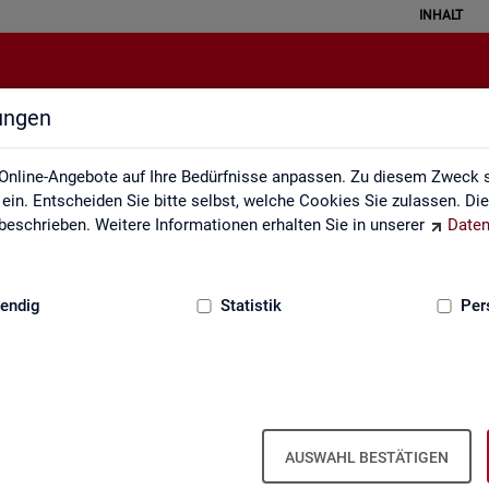
INHALT
lungen
Fachkräfteengpassanalyse
Online-Angebote auf Ihre Bedürfnisse anpassen. Zu diesem Zweck s
in. Entscheiden Sie bitte selbst, welche Cookies Sie zulassen. Di
eschrieben. Weitere Informationen erhalten Sie in unserer
Daten
:
GRUNDLAGEN
endig
Statistik
Per
­kräf­te­eng­pass­ana­ly­se (inkl. Da­ten­an­
AUSWAHL BESTÄTIGEN
, in wel­chen Be­ru­fen die Be­set­zung von ge­mel­de­ten Stel­len auf­grund