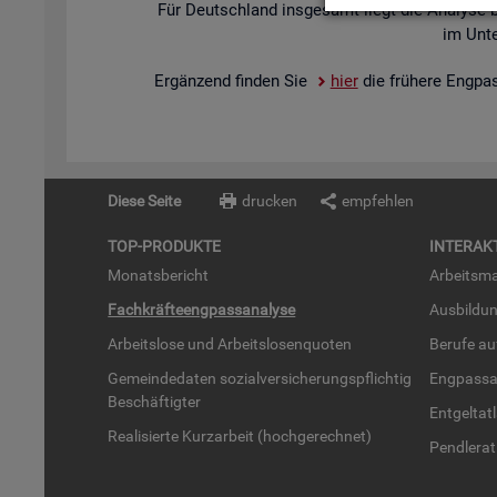
Für Deutsch­land ins­ge­samt liegt die Ana­ly­se 
im Un­te
Er­gän­zend fin­den Sie
hier
die frü­he­re Eng­pa
Diese Seite
drucken
empfehlen
TOP-PRO­DUK­TE
IN­TER­AK­
Mo­nats­be­richt
Ar­beits­ma
Fach­kräf­te­eng­pass­ana­ly­se
Aus­bil­du
Ar­beits­lo­se und Ar­beits­lo­sen­quo­ten
Be­ru­fe a
Ge­mein­de­da­ten so­zi­al­ver­si­che­rungs­pflich­tig
Eng­pass­a
Be­schäf­tig­ter
Ent­gel­t­at
Rea­li­sier­te Kurz­ar­beit (hoch­ge­rech­net)
Pend­ler­at