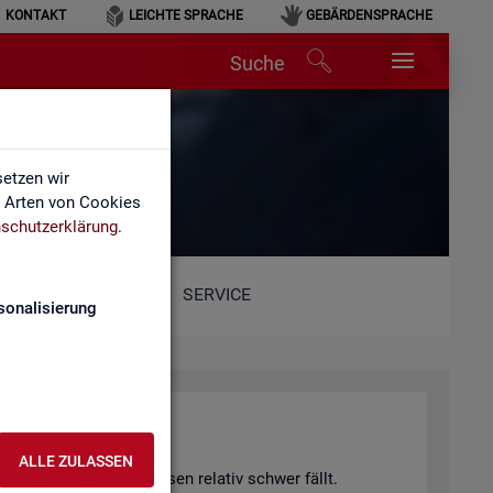
KONTAKT
LEICHTE SPRACHE
GEBÄRDENSPRACHE
Suche
etzen wir
e Arten von Cookies
schutzerklärung
.
SERVICE
sonalisierung
hang)
ALLE ZULASSEN
 von Fach­kräf­te­eng­päs­sen re­la­tiv schwer fällt.