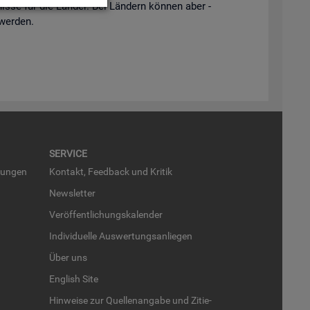
is­se für die Län­der. Bei Län­dern kön­nen aber -
 wer­den.
SER­VICE
run­gen
Kon­takt, Feed­back und Kri­tik
News­let­ter
Ver­öf­fent­li­chungs­ka­len­der
In­di­vi­du­el­le Aus­wer­tungs­an­lie­gen
Über uns
English Site
Hin­wei­se zur Quel­len­an­ga­be und Zi­tie­