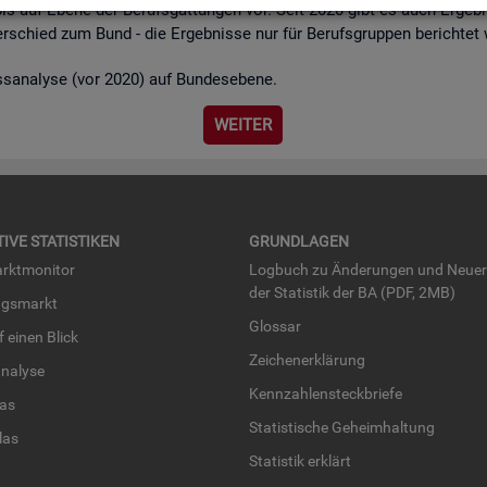
bis auf Ebene der Be­rufs­gat­tun­gen vor. Seit 2020 gibt es auch Er­geb­n
r­schied zum Bund - die Er­geb­nis­se nur für Be­rufs­grup­pen be­rich­tet
ss­ana­ly­se (vor 2020) auf Bun­des­ebe­ne.
WEI­TER
TI­VE STA­TIS­TI­KEN
GRUND­LA­GEN
rkt­mo­ni­tor
Log­buch zu Än­de­run­gen und Neue­
der Sta­tis­tik der BA (PDF, 2MB)
ngs­markt
Glos­sar
uf einen Blick
Zei­chen­er­klä­rung
na­ly­se
Kenn­zah­len­steck­brie­fe
­las
Sta­tis­ti­sche Ge­heim­hal­tung
­las
Sta­tis­tik er­klärt