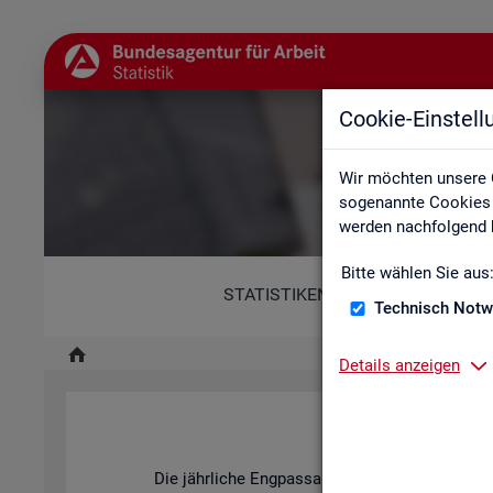
Cookie-Einstel
Wir möchten unsere 
sogenannte Cookies e
werden nachfolgend b
Bitte wählen Sie aus
STATISTIKEN
Technisch Notw
Details anzeigen
Fach
Die jähr­li­che Eng­pass­ana­ly­se der BA stellt dar