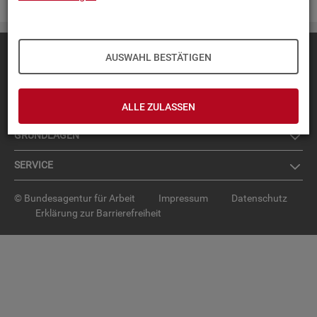
Diese Seite
empfehlen
AUSWAHL BESTÄTIGEN
TOP-PRO­DUK­TE
IN­TER­AK­TI­VE STA­TIS­TI­KEN
ALLE ZULASSEN
GRUND­LA­GEN
SER­VICE
© Bundesagentur für Arbeit
Impressum
Datenschutz
Erklärung zur Barrierefreiheit