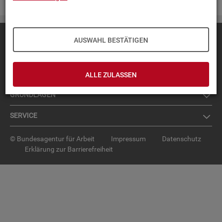
Diese Seite
empfehlen
AUSWAHL BESTÄTIGEN
TOP-PRO­DUK­TE
IN­TER­AK­TI­VE STA­TIS­TI­KEN
ALLE ZULASSEN
GRUND­LA­GEN
SER­VICE
© Bundesagentur für Arbeit
Impressum
Datenschutz
Erklärung zur Barrierefreiheit