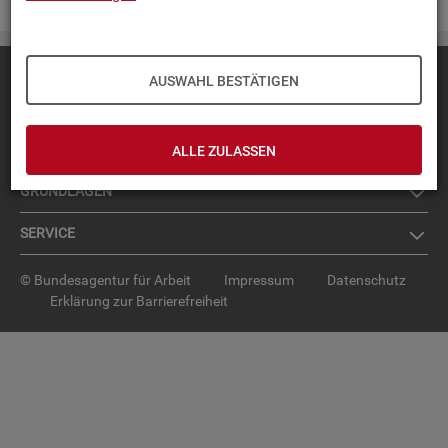
Diese Seite
empfehlen
AUSWAHL BESTÄTIGEN
TOP-PRO­DUK­TE
IN­TER­AK­TI­VE STA­TIS­TI­KEN
ALLE ZULASSEN
GRUND­LA­GEN
SER­VICE
© Bundesagentur für Arbeit
Impressum
Datenschutz
Erklärung zur Barrierefreiheit