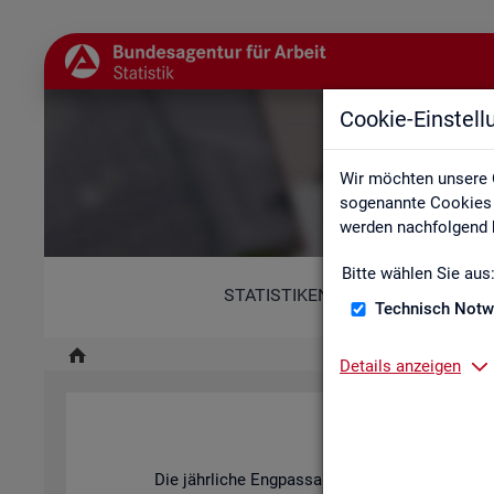
Cookie-Einstel
Wir möchten unsere 
sogenannte Cookies e
werden nachfolgend b
Bitte wählen Sie aus
STATISTIKEN
Technisch Notw
Details anzeigen
Fach
Die jähr­li­che Eng­pass­ana­ly­se der BA stellt dar