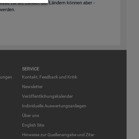
is­se für die Län­der. Bei Län­dern kön­nen aber -
 wer­den.
SER­VICE
run­gen
Kon­takt, Feed­back und Kri­tik
News­let­ter
Ver­öf­fent­li­chungs­ka­len­der
In­di­vi­du­el­le Aus­wer­tungs­an­lie­gen
Über uns
English Site
Hin­wei­se zur Quel­len­an­ga­be und Zi­tie­