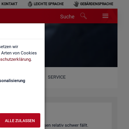
KONTAKT
LEICHTE SPRACHE
GEBÄRDENSPRACHE
Suche
etzen wir
e Arten von Cookies
schutzerklärung
.
SERVICE
sonalisierung
hang)
ALLE ZULASSEN
 von Fach­kräf­te­eng­päs­sen re­la­tiv schwer fällt.