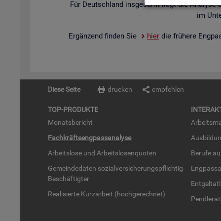
Für Deutsch­land ins­ge­samt liegt die Ana­ly­se 
im Un­te
Er­gän­zend fin­den Sie
hier
die frü­he­re Eng­pa
Diese Seite
drucken
empfehlen
TOP-PRO­DUK­TE
IN­TER­AK­
Mo­nats­be­richt
Ar­beits­ma
Fach­kräf­te­eng­pass­ana­ly­se
Aus­bil­du
Ar­beits­lo­se und Ar­beits­lo­sen­quo­ten
Be­ru­fe a
Ge­mein­de­da­ten so­zi­al­ver­si­che­rungs­pflich­tig
Eng­pass­a
Be­schäf­tig­ter
Ent­gel­t­at
Rea­li­sier­te Kurz­ar­beit (hoch­ge­rech­net)
Pend­ler­at