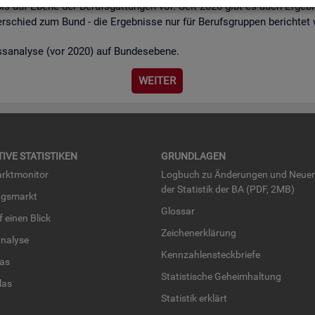
bis auf Ebene der Be­rufs­gat­tun­gen vor. Seit 2020 gibt es auch Er­geb­n
r­schied zum Bund - die Er­geb­nis­se nur für Be­rufs­grup­pen be­rich­tet
ss­ana­ly­se (vor 2020) auf Bun­des­ebe­ne.
WEI­TER
TI­VE STA­TIS­TI­KEN
GRUND­LA­GEN
rkt­mo­ni­tor
Log­buch zu Än­de­run­gen und Neue­
der Sta­tis­tik der BA (PDF, 2MB)
ngs­markt
Glos­sar
uf einen Blick
Zei­chen­er­klä­rung
na­ly­se
Kenn­zah­len­steck­brie­fe
­las
Sta­tis­ti­sche Ge­heim­hal­tung
­las
Sta­tis­tik er­klärt