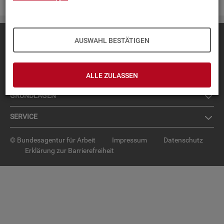
Diese Seite
empfehlen
AUSWAHL BESTÄTIGEN
TOP-PRO­DUK­TE
IN­TER­AK­TI­VE STA­TIS­TI­KEN
ALLE ZULASSEN
GRUND­LA­GEN
SER­VICE
© Bundesagentur für Arbeit
Impressum
Datenschutz
Erklärung zur Barrierefreiheit