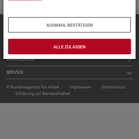
Diese Seite
empfehlen
AUSWAHL BESTÄTIGEN
TOP-PRO­DUK­TE
IN­TER­AK­TI­VE STA­TIS­TI­KEN
ALLE ZULASSEN
GRUND­LA­GEN
SER­VICE
© Bundesagentur für Arbeit
Impressum
Datenschutz
Erklärung zur Barrierefreiheit