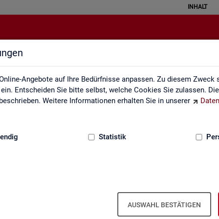
INHALT
lungen
Fachkräfteengpassanalyse
Online-Angebote auf Ihre Bedürfnisse anpassen. Zu diesem Zweck s
in. Entscheiden Sie bitte selbst, welche Cookies Sie zulassen. Di
eschrieben. Weitere Informationen erhalten Sie in unserer
Daten
:
GRUNDLAGEN
endig
Statistik
Per
­kräf­te­eng­pass­ana­ly­se (inkl. Da­ten­an­
AUSWAHL BESTÄTIGEN
, in wel­chen Be­ru­fen die Be­set­zung von ge­mel­de­ten Stel­len auf­grund