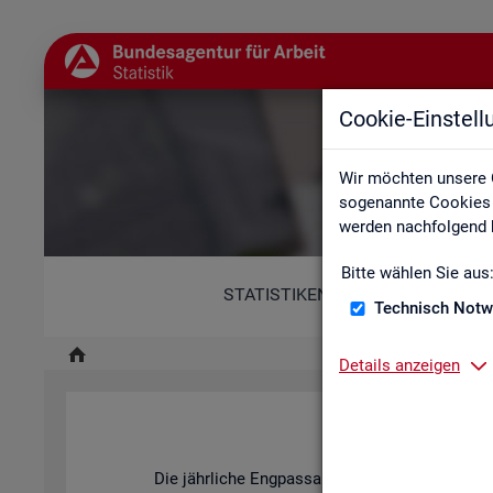
Cookie-Einstel
Wir möchten unsere 
sogenannte Cookies e
werden nachfolgend b
Bitte wählen Sie aus
STATISTIKEN
Technisch Notw
Details anzeigen
Fach
Die jähr­li­che Eng­pass­ana­ly­se der BA stellt dar