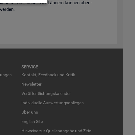
is­se für die Län­der. Bei Län­dern kön­nen aber -
 wer­den.
SER­VICE
run­gen
Kon­takt, Feed­back und Kri­tik
News­let­ter
Ver­öf­fent­li­chungs­ka­len­der
In­di­vi­du­el­le Aus­wer­tungs­an­lie­gen
Über uns
English Site
Hin­wei­se zur Quel­len­an­ga­be und Zi­tie­