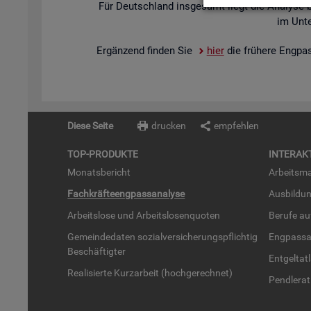
Für Deutsch­land ins­ge­samt liegt die Ana­ly­se 
im Un­te
Er­gän­zend fin­den Sie
hier
die frü­he­re Eng­pa
Diese Seite
drucken
empfehlen
TOP-PRO­DUK­TE
IN­TER­AK­
Mo­nats­be­richt
Ar­beits­ma
Fach­kräf­te­eng­pass­ana­ly­se
Aus­bil­du
Ar­beits­lo­se und Ar­beits­lo­sen­quo­ten
Be­ru­fe a
Ge­mein­de­da­ten so­zi­al­ver­si­che­rungs­pflich­tig
Eng­pass­a
Be­schäf­tig­ter
Ent­gel­t­at
Rea­li­sier­te Kurz­ar­beit (hoch­ge­rech­net)
Pend­ler­at