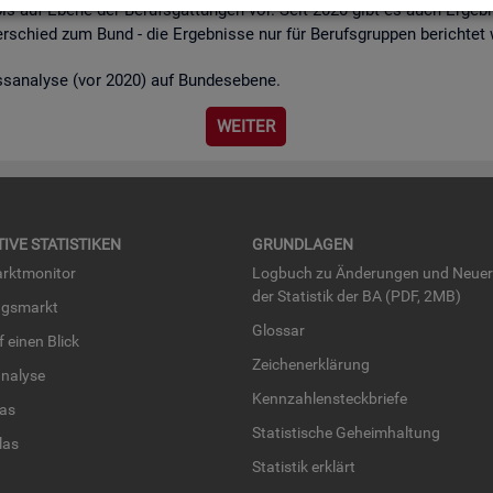
bis auf Ebene der Be­rufs­gat­tun­gen vor. Seit 2020 gibt es auch Er­geb­n
r­schied zum Bund - die Er­geb­nis­se nur für Be­rufs­grup­pen be­rich­tet
ss­ana­ly­se (vor 2020) auf Bun­des­ebe­ne.
WEI­TER
TI­VE STA­TIS­TI­KEN
GRUND­LA­GEN
rkt­mo­ni­tor
Log­buch zu Än­de­run­gen und Neue­
der Sta­tis­tik der BA (PDF, 2MB)
ngs­markt
Glos­sar
uf einen Blick
Zei­chen­er­klä­rung
na­ly­se
Kenn­zah­len­steck­brie­fe
­las
Sta­tis­ti­sche Ge­heim­hal­tung
­las
Sta­tis­tik er­klärt