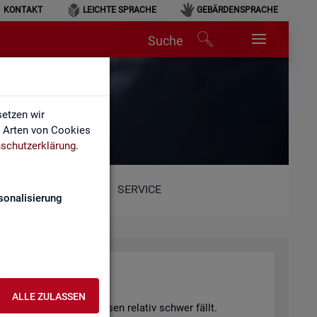
KONTAKT
LEICHTE SPRACHE
GEBÄRDENSPRACHE
Suche
etzen wir
e Arten von Cookies
schutzerklärung
.
SERVICE
sonalisierung
hang)
ALLE ZULASSEN
 von Fach­kräf­te­eng­päs­sen re­la­tiv schwer fällt.