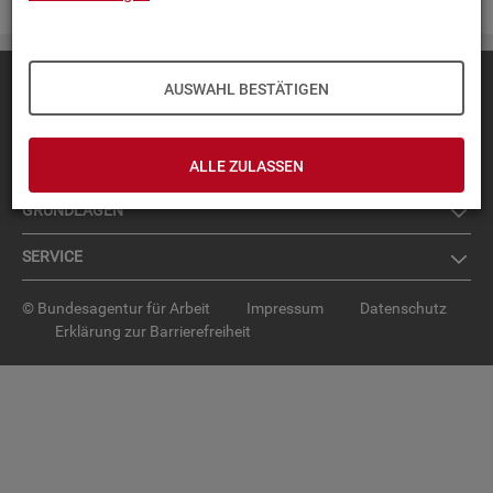
Diese Seite
empfehlen
AUSWAHL BESTÄTIGEN
TOP-PRO­DUK­TE
IN­TER­AK­TI­VE STA­TIS­TI­KEN
ALLE ZULASSEN
GRUND­LA­GEN
SER­VICE
© Bundesagentur für Arbeit
Impressum
Datenschutz
Erklärung zur Barrierefreiheit