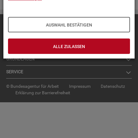
Diese Seite
empfehlen
AUSWAHL BESTÄTIGEN
TOP-PRO­DUK­TE
IN­TER­AK­TI­VE STA­TIS­TI­KEN
ALLE ZULASSEN
GRUND­LA­GEN
SER­VICE
© Bundesagentur für Arbeit
Impressum
Datenschutz
Erklärung zur Barrierefreiheit