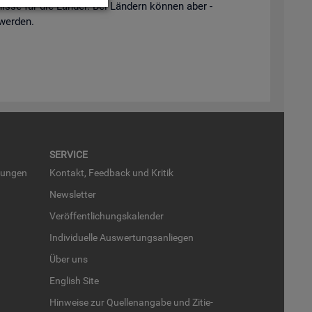
is­se für die Län­der. Bei Län­dern kön­nen aber -
 wer­den.
SER­VICE
run­gen
Kon­takt, Feed­back und Kri­tik
News­let­ter
Ver­öf­fent­li­chungs­ka­len­der
In­di­vi­du­el­le Aus­wer­tungs­an­lie­gen
Über uns
English Site
Hin­wei­se zur Quel­len­an­ga­be und Zi­tie­