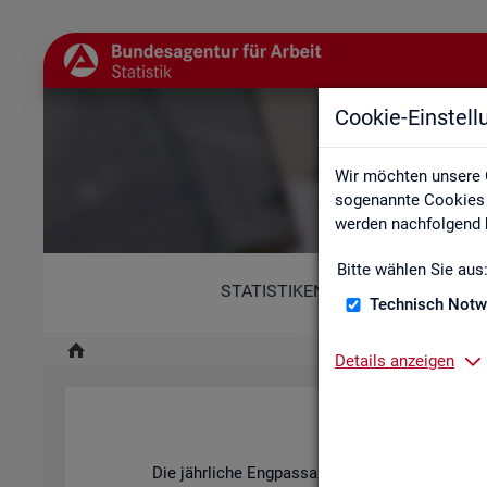
Cookie-Einstel
Wir möchten unsere 
sogenannte Cookies e
werden nachfolgend b
Bitte wählen Sie aus
STATISTIKEN
Technisch Notw
Details anzeigen
Fach
Die jähr­li­che Eng­pass­ana­ly­se der BA stellt dar