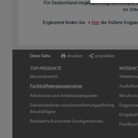
Für Deutsch­land ins­ge­samt liegt die Ana­ly­se 
im Un­te
Er­gän­zend fin­den Sie
hier
die frü­he­re Eng­pa
Diese Seite
drucken
empfehlen
TOP-PRO­DUK­TE
IN­TER­AK­
Mo­nats­be­richt
Ar­beits­ma
Fach­kräf­te­eng­pass­ana­ly­se
Aus­bil­du
Ar­beits­lo­se und Ar­beits­lo­sen­quo­ten
Be­ru­fe a
Ge­mein­de­da­ten so­zi­al­ver­si­che­rungs­pflich­tig
Eng­pass­a
Be­schäf­tig­ter
Ent­gel­t­at
Rea­li­sier­te Kurz­ar­beit (hoch­ge­rech­net)
Pend­ler­at