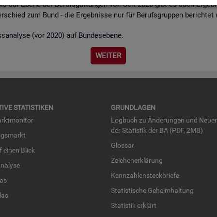
bis auf Ebene der Be­rufs­gat­tun­gen vor. Seit 2020 gibt es auch Er­geb­n
r­schied zum Bund - die Er­geb­nis­se nur für Be­rufs­grup­pen be­rich­tet
ss­ana­ly­se (vor 2020) auf Bun­des­ebe­ne.
WEI­TER
TI­VE STA­TIS­TI­KEN
GRUND­LA­GEN
rkt­mo­ni­tor
Log­buch zu Än­de­run­gen und Neue­
der Sta­tis­tik der BA (PDF, 2MB)
ngs­markt
Glos­sar
uf einen Blick
Zei­chen­er­klä­rung
na­ly­se
Kenn­zah­len­steck­brie­fe
­las
Sta­tis­ti­sche Ge­heim­hal­tung
­las
Sta­tis­tik er­klärt