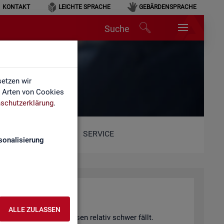
KONTAKT
LEICHTE SPRACHE
GEBÄRDENSPRACHE
Suche
etzen wir
e Arten von Cookies
schutzerklärung
.
SERVICE
sonalisierung
hang)
ALLE ZULASSEN
 von Fach­kräf­te­eng­päs­sen re­la­tiv schwer fällt.