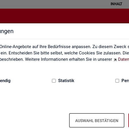
INHALT
lungen
Fachkräfteengpassanalyse
Online-Angebote auf Ihre Bedürfnisse anpassen. Zu diesem Zweck s
in. Entscheiden Sie bitte selbst, welche Cookies Sie zulassen. Di
eschrieben. Weitere Informationen erhalten Sie in unserer
Daten
:
GRUNDLAGEN
endig
Statistik
Per
­kräf­te­eng­pass­ana­ly­se (inkl. Da­ten­an­
AUSWAHL BESTÄTIGEN
, in wel­chen Be­ru­fen die Be­set­zung von ge­mel­de­ten Stel­len auf­grund