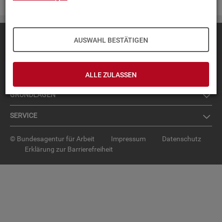
Diese Seite
empfehlen
AUSWAHL BESTÄTIGEN
TOP-PRO­DUK­TE
IN­TER­AK­TI­VE STA­TIS­TI­KEN
ALLE ZULASSEN
GRUND­LA­GEN
SER­VICE
© Bundesagentur für Arbeit
Impressum
Datenschutz
Erklärung zur Barrierefreiheit